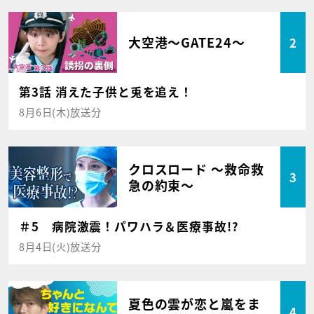
大空港～GATE24～
2
第3話 消えた子供と兎を追え！
8月6日(木)放送分
クロスロード ～救命救
3
急の約束～
＃5 病院激震！パワハラ＆医療事故!?
8月4日(火)放送分
夏色の雲が恋と嵐をま
4