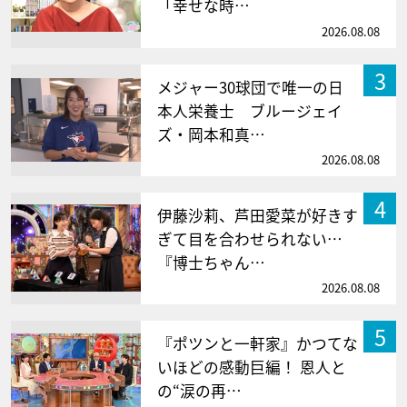
「幸せな時…
2026.08.08
3
メジャー30球団で唯一の日
本人栄養士 ブルージェイ
ズ・岡本和真…
2026.08.08
4
伊藤沙莉、芦田愛菜が好きす
ぎて目を合わせられない…
『博士ちゃん…
2026.08.08
5
『ポツンと一軒家』かつてな
いほどの感動巨編！ 恩人と
の“涙の再…