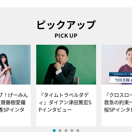
ピックアップ
PICK UP
ブ！げーみん
『タイムトラベルダデ
『クロスロー
E齋藤樹愛羅
ィ』ダイアン津田篤宏S
救急の約束
香SPインタ
Pインタビュー
桜SPイ