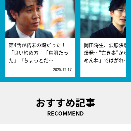
第4話が結末の鍵だった！
岡田将生、涙腺決壊
「良い締め方」「鳥肌たっ
爆発…“亡き妻”から
た」『ちょっとだ…
めんね」ではがれ…
2025.12.17
2
おすすめ記事
RECOMMEND