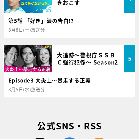
きおこす
第5話 「好き」涙の告白!?
8月8日(土)放送分
大追跡～警視庁ＳＳＢ
5
Ｃ強行犯係～ Season2
Episode3 大炎上…暴走する正義
8月5日(水)放送分
公式SNS・RSS