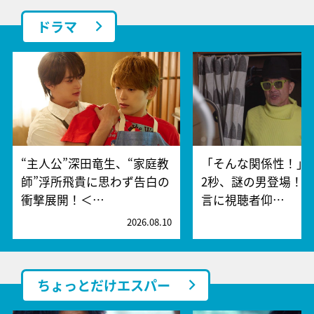
ドラマ
“主人公”深田竜生、“家庭教
「そんな関係性！」
師”浮所飛貴に思わず告白の
2秒、謎の男登場！
衝撃展開！＜…
言に視聴者仰…
2026.08.10
2
ちょっとだけエスパー