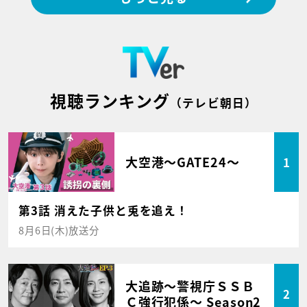
視聴ランキング
（テレビ朝日）
大空港～GATE24～
1
第3話 消えた子供と兎を追え！
8月6日(木)放送分
大追跡～警視庁ＳＳＢ
2
Ｃ強行犯係～ Season2