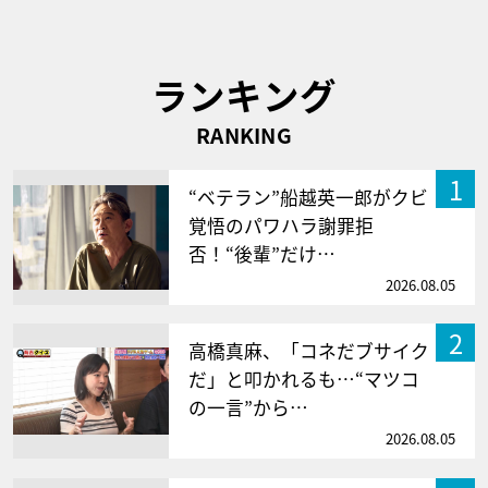
ランキング
RANKING
1
“ベテラン”船越英一郎がクビ
覚悟のパワハラ謝罪拒
否！“後輩”だけ…
2026.08.05
2
高橋真麻、「コネだブサイク
だ」と叩かれるも…“マツコ
の一言”から…
2026.08.05