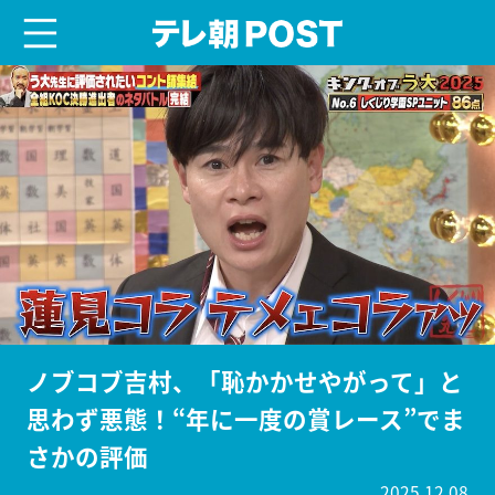
menu
テレ朝POST
ノブコブ吉村、「恥かかせやがって」と
思わず悪態！“年に一度の賞レース”でま
さかの評価
2025.12.08