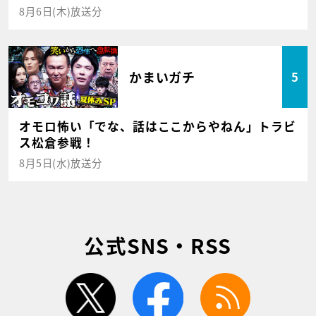
8月6日(木)放送分
かまいガチ
5
オモロ怖い「でな、話はここからやねん」トラビ
ス松倉参戦！
8月5日(水)放送分
公式SNS・RSS
twitter
facebook
rss