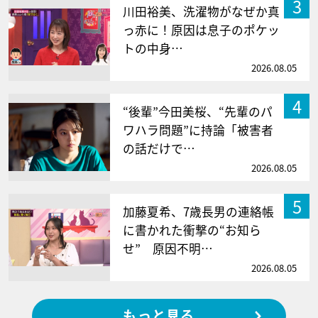
3
川田裕美、洗濯物がなぜか真
っ赤に！原因は息子のポケッ
トの中身…
2026.08.05
4
“後輩”今田美桜、“先輩のパ
ワハラ問題”に持論「被害者
の話だけで…
2026.08.05
5
加藤夏希、7歳長男の連絡帳
に書かれた衝撃の“お知ら
せ” 原因不明…
2026.08.05
もっと見る