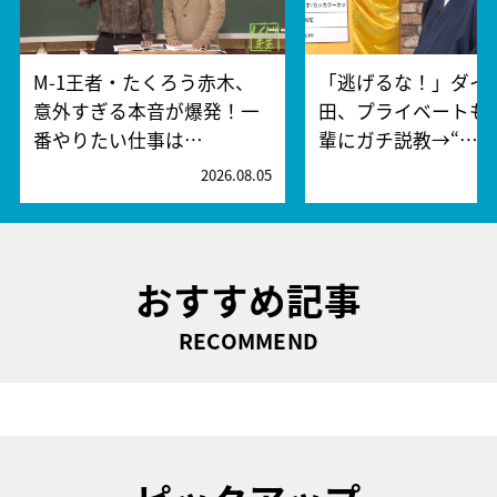
M-1王者・たくろう赤木、
「逃げるな！」ダイ
意外すぎる本音が爆発！一
田、プライベートも
番やりたい仕事は…
輩にガチ説教→“…
2026.08.05
2
おすすめ記事
RECOMMEND