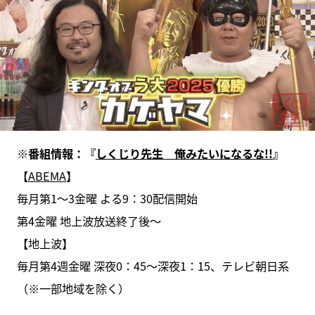
※番組情報：『
しくじり先生 俺みたいになるな!!
』
【
ABEMA
】
毎月第1〜3金曜 よる9：30配信開始
第4金曜 地上波放送終了後〜
【地上波】
毎月第4週金曜 深夜0：45～深夜1：15、テレビ朝日系
（※一部地域を除く）