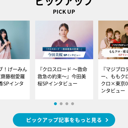
ピックアップ
PICK UP
ブ！げーみん
『クロスロード ～救命
『マジプロ
E齋藤樹愛羅
救急の約束～』今田美
ー、ももク
香SPインタ
桜SPインタビュー
クロ×東京0
ンタビュー
ピックアップ記事をもっと見る