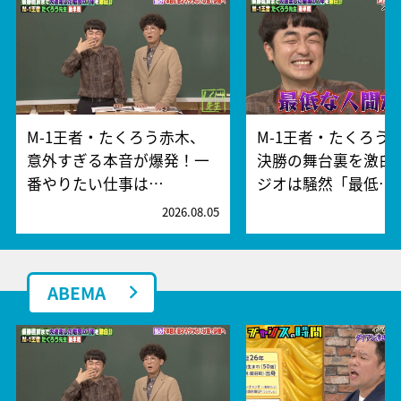
M-1王者・たくろう赤木、
M-1王者・たくろう
意外すぎる本音が爆発！一
決勝の舞台裏を激白
番やりたい仕事は…
ジオは騒然「最低…
2026.08.05
2
ABEMA