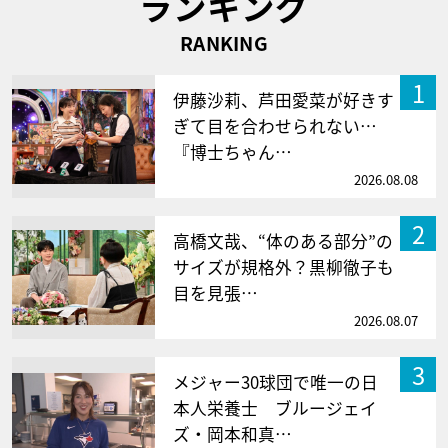
ランキング
RANKING
1
伊藤沙莉、芦田愛菜が好きす
ぎて目を合わせられない…
『博士ちゃん…
2026.08.08
2
高橋文哉、“体のある部分”の
サイズが規格外？黒柳徹子も
目を見張…
2026.08.07
3
メジャー30球団で唯一の日
本人栄養士 ブルージェイ
ズ・岡本和真…