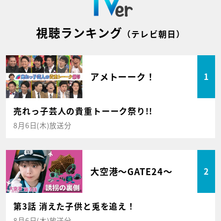
視聴ランキング
（テレビ朝日）
アメトーーク！
1
売れっ子芸人の貴重トーーク祭り!!
8月6日(木)放送分
大空港～GATE24～
2
第3話 消えた子供と兎を追え！
8月6日(木)放送分