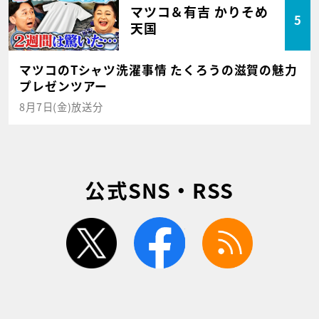
マツコ＆有吉 かりそめ
5
天国
マツコのTシャツ洗濯事情 たくろうの滋賀の魅力
プレゼンツアー
8月7日(金)放送分
公式SNS・RSS
twitter
facebook
rss