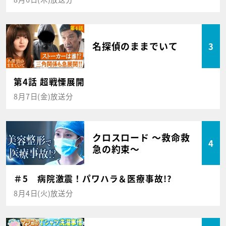
名探偵のままでいて
3
第4話 超戦慄展開
8月7日(金)放送分
クロスロード ～救命救
4
急の約束～
＃5 病院激震！パワハラ＆医療事故!?
8月4日(火)放送分