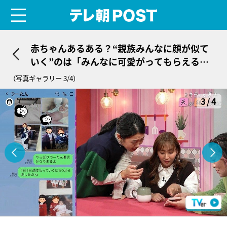
menu
テレ朝POST
赤ちゃんあるある？“親族みんなに顔が似て
いく”のは「みんなに可愛がってもらえるよ
うに」
（写真ギャラリー 3/4）
3/4