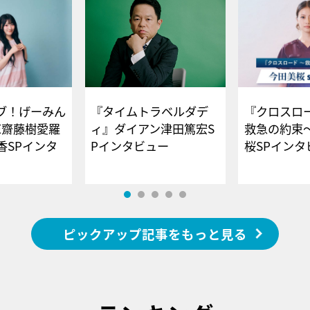
ブ！げーみん
『タイムトラベルダデ
『クロスロー
E齋藤樹愛羅
ィ』ダイアン津田篤宏S
救急の約束
香SPインタ
Pインタビュー
桜SPイ
ピックアップ記事をもっと見る