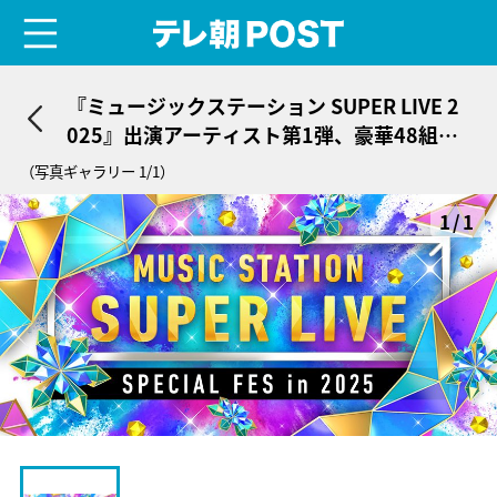
menu
テレ朝POST
『ミュージックステーション SUPER LIVE 2
025』出演アーティスト第1弾、豪華48組が
発表！
（写真ギャラリー 1/1）
1/1