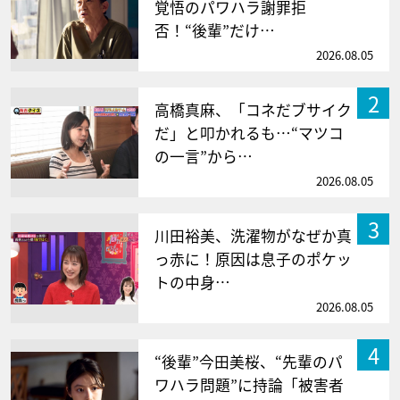
覚悟のパワハラ謝罪拒
否！“後輩”だけ…
2026.08.05
2
高橋真麻、「コネだブサイク
だ」と叩かれるも…“マツコ
の一言”から…
2026.08.05
3
川田裕美、洗濯物がなぜか真
っ赤に！原因は息子のポケッ
トの中身…
2026.08.05
4
“後輩”今田美桜、“先輩のパ
ワハラ問題”に持論「被害者