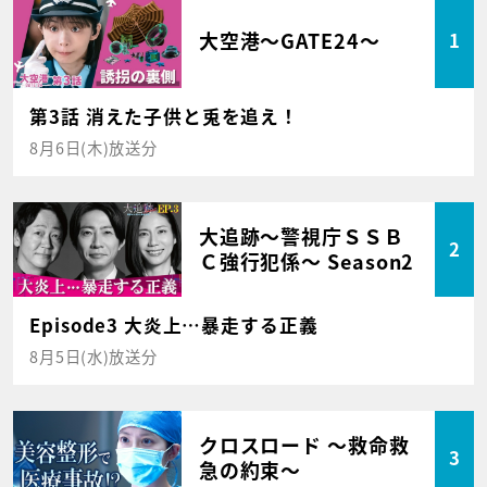
大空港～GATE24～
1
第3話 消えた子供と兎を追え！
8月6日(木)放送分
大追跡～警視庁ＳＳＢ
2
Ｃ強行犯係～ Season2
Episode3 大炎上…暴走する正義
8月5日(水)放送分
クロスロード ～救命救
3
急の約束～