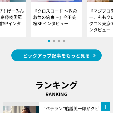
ブ！げーみん
『クロスロード ～救命
『マジプロ
E齋藤樹愛羅
救急の約束～』今田美
ー、ももク
香SPインタ
桜SPインタビュー
クロ×東京0
ンタビュー
ピックアップ記事をもっと見る
ランキング
RANKING
1
“ベテラン”船越英一郎がクビ