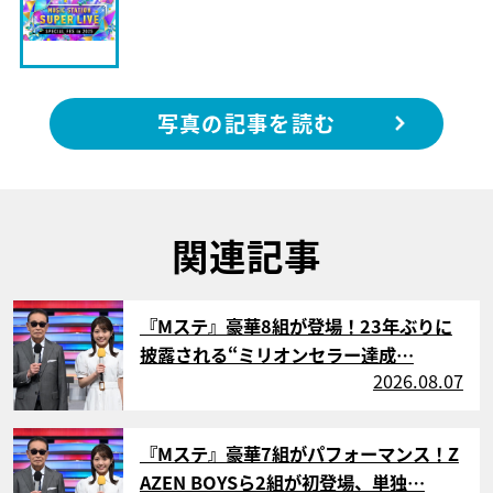
写真の記事を読む
関連記事
サムネイル
『Mステ』豪華8組が登場！23年ぶりに
披露される“ミリオンセラー達成…
2026.08.07
サムネイル
『Mステ』豪華7組がパフォーマンス！Z
AZEN BOYSら2組が初登場、単独…