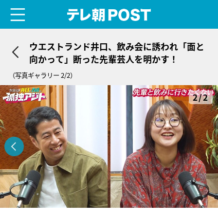
menu
テレ朝POST
ウエストランド井口、飲み会に誘われ「面と
向かって」断った先輩芸人を明かす！
（写真ギャラリー 2/2）
2/2