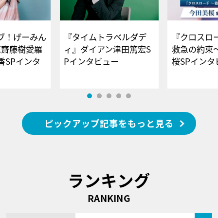
ブ！げーみん
『タイムトラベルダデ
『クロスロー
E齋藤樹愛羅
ィ』ダイアン津田篤宏S
救急の約束
香SPインタ
Pインタビュー
桜SPイ
ピックアップ記事をもっと見る
ランキング
RANKING