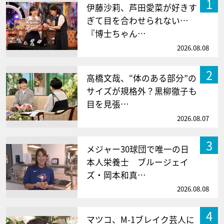
1
伊藤沙莉、芦田愛菜が好きす
ぎて目を合わせられない…
『博士ちゃん…
2026.08.08
2
高橋文哉、“体のある部分”の
サイズが規格外？黒柳徹子も
目を見張…
2026.08.07
3
メジャー30球団で唯一の日
本人栄養士 ブルージェイ
ズ・岡本和真…
2026.08.08
4
マツコ、M-1ブレイク芸人に