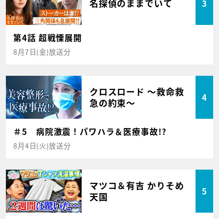
名探偵のままでいて
3
第4話 超戦慄展開
8月7日(金)放送分
クロスロード ～救命救
4
急の約束～
＃5 病院激震！パワハラ＆医療事故!?
8月4日(火)放送分
マツコ＆有吉 かりそめ
5
天国