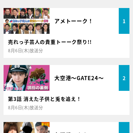
アメトーーク！
1
売れっ子芸人の貴重トーーク祭り!!
8月6日(木)放送分
大空港～GATE24～
2
第3話 消えた子供と兎を追え！
8月6日(木)放送分