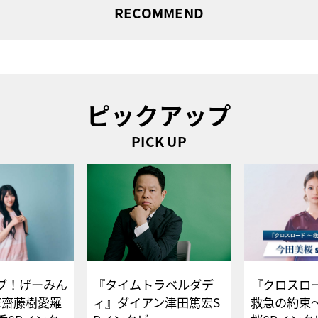
RECOMMEND
ピックアップ
PICK UP
ブ！げーみん
『タイムトラベルダデ
『クロスロー
E齋藤樹愛羅
ィ』ダイアン津田篤宏S
救急の約束