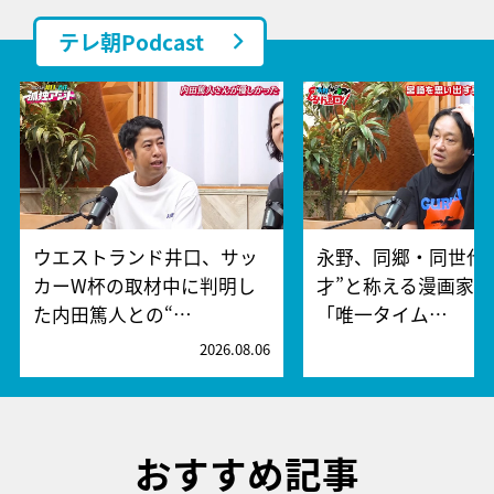
テレ朝Podcast
ウエストランド井口、サッ
永野、同郷・同世代
カーW杯の取材中に判明し
才”と称える漫画家
た内田篤人との“…
「唯一タイム…
2026.08.06
2
おすすめ記事