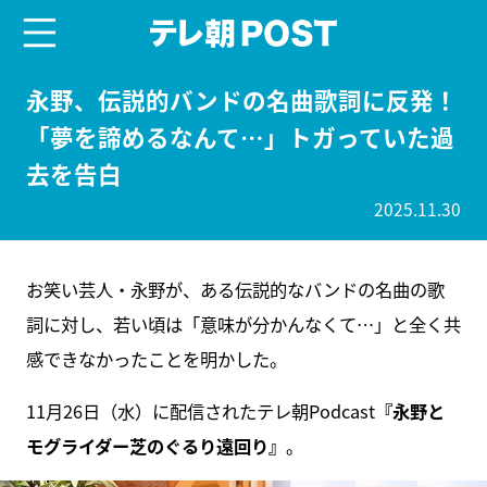
menu
テレ朝POST
永野、伝説的バンドの名曲歌詞に反発！
「夢を諦めるなんて…」トガっていた過
去を告白
2025.11.30
お笑い芸人・永野が、ある伝説的なバンドの名曲の歌
詞に対し、若い頃は「意味が分かんなくて…」と全く共
感できなかったことを明かした。
11月26日（水）に配信されたテレ朝Podcast
『永野と
モグライダー芝のぐるり遠回り』
。