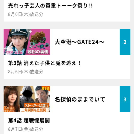
売れっ子芸人の貴重トーーク祭り!!
8月6日(木)放送分
大空港～GATE24～
2
第3話 消えた子供と兎を追え！
8月6日(木)放送分
名探偵のままでいて
3
第4話 超戦慄展開
8月7日(金)放送分