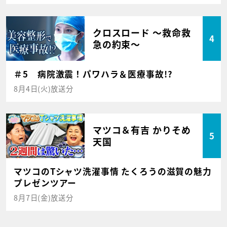
クロスロード ～救命救
4
急の約束～
＃5 病院激震！パワハラ＆医療事故!?
8月4日(火)放送分
マツコ＆有吉 かりそめ
5
天国
マツコのTシャツ洗濯事情 たくろうの滋賀の魅力
プレゼンツアー
8月7日(金)放送分