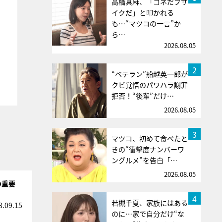
高橋真麻、「コネだブサ
イクだ」と叩かれる
も…“マツコの一言”か
ら…
2026.08.05
2
“ベテラン”船越英一郎が
クビ覚悟のパワハラ謝罪
拒否！“後輩”だけ…
2026.08.05
3
マツコ、初めて食べたと
きの“衝撃度ナンバーワ
ングルメ”を告白「…
2026.08.05
の重要
4
若槻千夏、家族にはある
8.09.15
のに…家で自分だけ“な