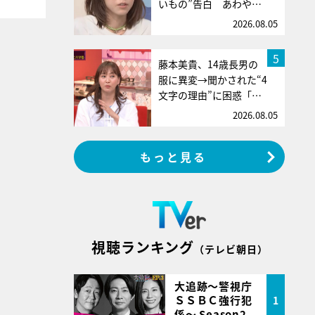
いもの”告白 あわや…
2026.08.05
5
藤本美貴、14歳長男の
服に異変→聞かされた“4
文字の理由”に困惑「…
2026.08.05
もっと見る
視聴ランキング
（テレビ朝日）
大追跡～警視庁
ＳＳＢＣ強行犯
1
係～ Season2