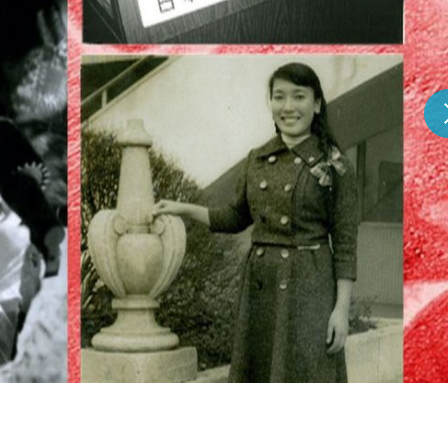
『アイ＝ラブ！げーみん
E齋藤樹愛羅＆佐々木舞
ビュー