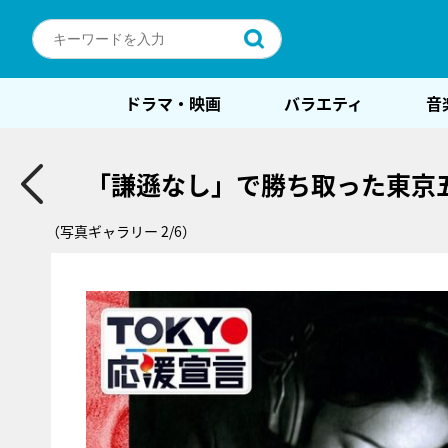
ドラマ・映画
バラエティ
音
「謙遜なし」で勝ち取った東京五
（写真ギャラリー 2/6）