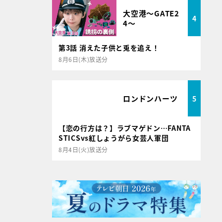
大空港～GATE2
4
4～
第3話 消えた子供と兎を追え！
8月6日(木)放送分
ロンドンハーツ
5
【恋の行方は？】ラブマゲドン…FANTA
STICSvs紅しょうがら女芸人軍団
8月4日(火)放送分