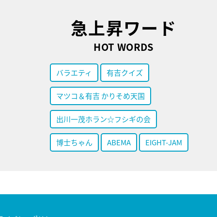
急上昇ワード
HOT WORDS
バラエティ
有吉クイズ
マツコ＆有吉 かりそめ天国
出川一茂ホラン☆フシギの会
博士ちゃん
ABEMA
EIGHT-JAM