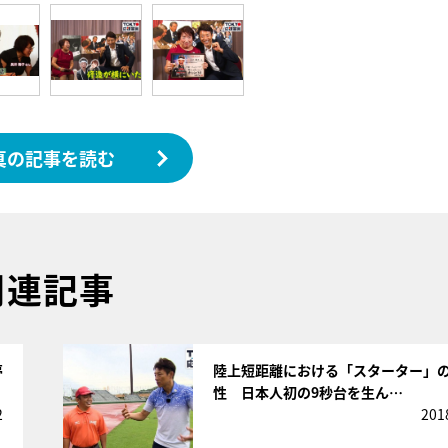
真の記事を読む
関連記事
サムネイル
夢
陸上短距離における「スターター」
性 日本人初の9秒台を生ん…
2
201