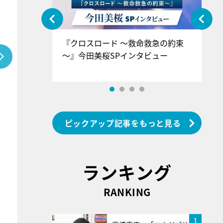
ぐ』＝LOV
『クロスロード ～救命救急の約束
『
香SPインタ
～』今田美桜SPインタビュー
ロ
ン
ピックアップ記事をもっと見る
ランキング
RANKING
1