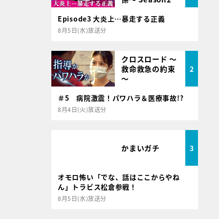
Episode3 大炎上…暴走する正義
8月5日(水)放送分
クロスロード ～
救命救急の約束
2
～
＃5 病院激震！パワハラ＆医療事故!?
8月4日(火)放送分
かまいガチ
3
オモロ怖い「でな、話はここからやね
ん」トラビス松倉参戦！
8月5日(水)放送分