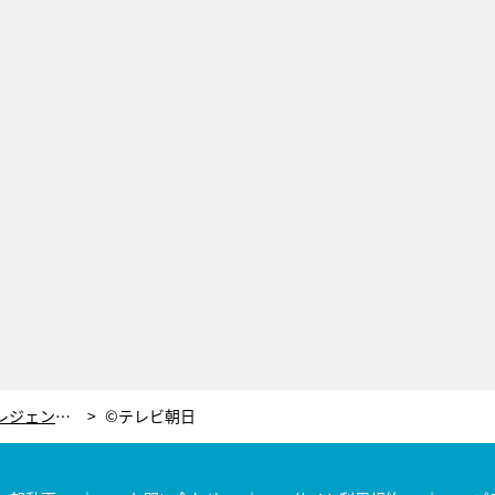
「謙遜なし」で勝ち取った東京五輪 レジェンド通訳が語る “プレゼンの真髄”
©テレビ朝日