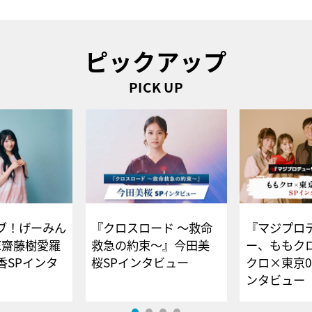
ピックアップ
PICK UP
ブ！げーみん
『クロスロード ～救命
『マジプロ
E齋藤樹愛羅
救急の約束～』今田美
ー、ももク
香SPインタ
桜SPインタビュー
クロ×東京0
ンタビュー