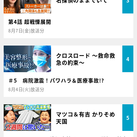
名探偵のままでいて
3
第4話 超戦慄展開
8月7日(金)放送分
クロスロード ～救命救
4
急の約束～
＃5 病院激震！パワハラ＆医療事故!?
8月4日(火)放送分
マツコ＆有吉 かりそめ
5
天国