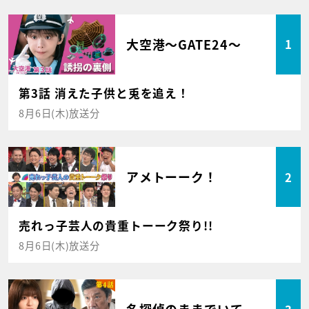
大空港～GATE24～
1
第3話 消えた子供と兎を追え！
8月6日(木)放送分
アメトーーク！
2
売れっ子芸人の貴重トーーク祭り!!
8月6日(木)放送分