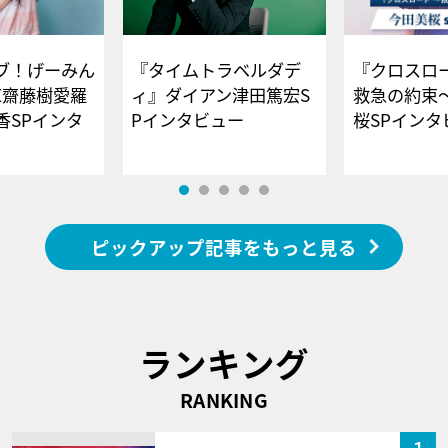
ブ！げーみん
『タイムトラベルダデ
『クロスロー
E齋藤樹愛羅
ィ』ダイアン津田篤宏S
救急の約束
香SPインタ
Pインタビュー
桜SPイ
ピックアップ記事をもっと見る
ランキング
RANKING