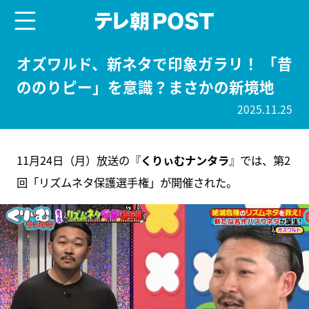
menu
テレ朝POST
オズワルド、新ネタで印象ガラリ！ 「昔
ののりピー」を意識？まさかの新境地
2025.11.25
11月24日（月）放送の『
くりぃむナンタラ
』では、第2
回「リズムネタ保護選手権」が開催された。