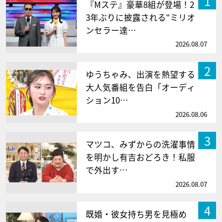
1
『Mステ』豪華8組が登場！2
3年ぶりに披露される“ミリオ
ンセラー達…
2026.08.07
2
ゆうちゃみ、出演を熱望する
大人気番組を告白「オーディ
ション10…
2026.08.06
3
マツコ、みずからの洗濯事情
を明かし有吉おどろき！私服
で外出す…
2026.08.07
4
既婚・彼女持ち男を見極め