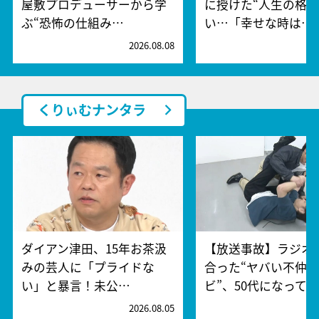
屋敷プロデューサーから学
に授けた“人生の格言
ぶ“恐怖の仕組み…
い…「幸せな時は…
2026.08.08
2
くりぃむナンタラ
ダイアン津田、15年お茶汲
【放送事故】ラジオ
みの芸人に「プライドな
合った“ヤバい不仲
い」と暴言！未公…
ビ”、50代になって…
2026.08.05
2