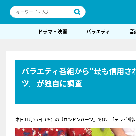
ドラマ・映画
バラエティ
音
バラエティ番組から“最も信用さ
ツ』が独自に調査
本日11月25日（火）の
『ロンドンハーツ』
では、「テレビ番組