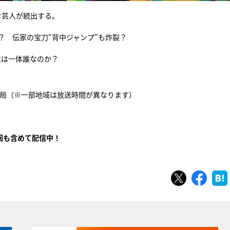
む芸人が続出する。
？ 伝家の宝刀“背中ジャンプ”も炸裂？
位は一体誰なのか？
日系24局（※一部地域は放送時間が異なります）
回も含めて配信中！
ツイート
シェ