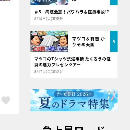
～
＃5 病院激震！パワハラ＆医療事故!?
8月4日(火)放送分
マツコ＆有吉 か
5
りそめ天国
マツコのTシャツ洗濯事情 たくろうの滋
賀の魅力プレゼンツアー
8月7日(金)放送分
ア
はてブ
スキボタン