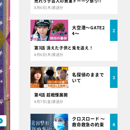
売れっ子芸人の貴重トーーク祭り!!
8月6日(木)放送分
大空港～GATE2
2
4～
第3話 消えた子供と兎を追え！
8月6日(木)放送分
名探偵のままで
3
いて
第4話 超戦慄展開
8月7日(金)放送分
クロスロード ～
救命救急の約束
4