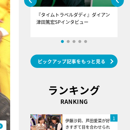
ぐ』＝LOV
『タイムトラベルダディ』ダイアン
『
香SPインタ
津田篤宏SPインタビュー
～
ピックアップ記事をもっと見る
ランキング
RANKING
1
伊藤沙莉、芦田愛菜が好
きすぎて目を合わせられ