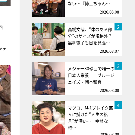
ない…『博士ちゃん…
2026.08.08
2
回
高橋文哉、“体のある部
分”のサイズが規格外？
黒柳徹子も目を見張…
ッテ
2026.08.07
3
メジャー30球団で唯一の
日本人栄養士 ブルージ
ェイズ・岡本和真…
2026.08.08
4
マツコ、M-1ブレイク芸
人に授けた“人生の格
言”が深い…「幸せな
時…
2026.08.08