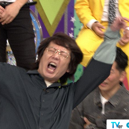
『アイ＝ラブ！げーみん
E齋藤樹愛羅＆佐々木舞
ビュー