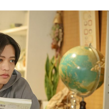
『アイ＝ラブ！げーみん
E齋藤樹愛羅＆佐々木舞
ビュー