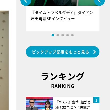
ぐ』＝LOV
『タイムトラベルダディ』ダイアン
『
香SPインタ
津田篤宏SPインタビュー
～
ピックアップ記事をもっと見る
ランキング
RANKING
1
『Mステ』豪華8組が登
場！23年ぶりに披露さ