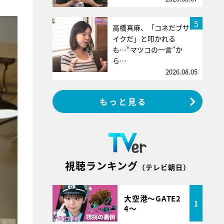
5
高橋真麻、「コネだブサ
イクだ」と叩かれる
も…“マツコの一言”か
ら…
2026.08.05
もっと見る
視聴ランキング
（テレビ朝日）
大空港～GATE2
1
4～