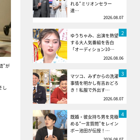
れる“ミリオンセラー
達…
2026.08.07
2
ゆうちゃみ、出演を熱望
する大人気番組を告白
「オーディション10…
2026.08.06
語”が
3
マツコ、みずからの洗濯
事情を明かし有吉おどろ
そし
き！私服で外出す…
2026.08.07
4
既婚・彼女持ち男を見極
める“一言質問”をレイン
ボー池田が伝授！…
2026.08.07