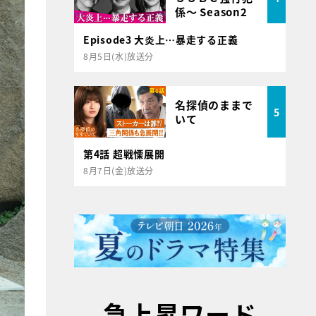
係～ Season2
Episode3 大炎上…暴走する正義
8月5日(水)放送分
名探偵のままで
5
いて
第4話 超戦慄展開
8月7日(金)放送分
急上昇ワード