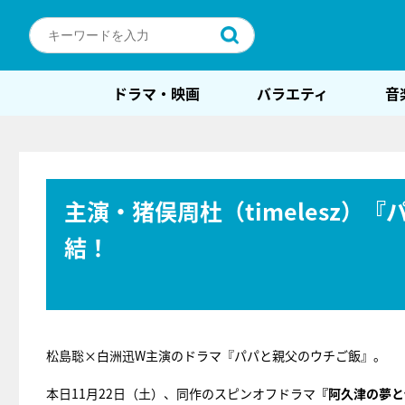
ドラマ・映画
バラエティ
音
主演・猪俣周杜（timelesz
結！
松島聡×白洲迅W主演のドラマ『パパと親父のウチご飯』。
本日11月22日（土）、同作のスピンオフドラマ
『阿久津の夢と