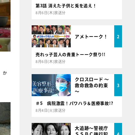
第3話 消えた子供と兎を追え！
8月6日(木)放送分
アメトーーク！
2
売れっ子芸人の貴重トーーク祭り!!
8月6日(木)放送分
）か
クロスロード ～
救命救急の約束
3
～
＃5 病院激震！パワハラ＆医療事故!?
8月4日(火)放送分
大追跡～警視庁
ＳＳＢＣ強行犯
4