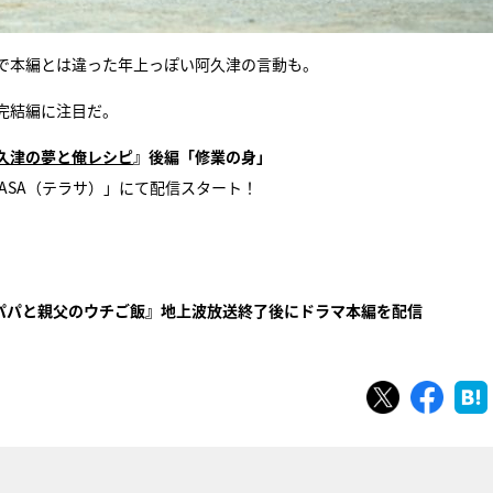
で本編とは違った年上っぽい阿久津の言動も。
完結編に注目だ。
久津の夢と俺レシピ
』後編「修業の身」
LASA（テラサ）」にて配信スタート！
パパと親父のウチご飯』地上波放送終了後にドラマ本編を配信
ツイート
シェ