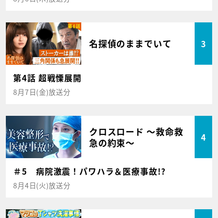
名探偵のままでいて
3
第4話 超戦慄展開
8月7日(金)放送分
クロスロード ～救命救
4
急の約束～
＃5 病院激震！パワハラ＆医療事故!?
8月4日(火)放送分