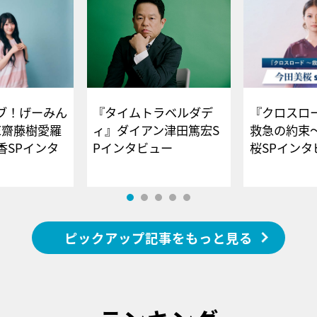
ブ！げーみん
『タイムトラベルダデ
『クロスロー
E齋藤樹愛羅
ィ』ダイアン津田篤宏S
救急の約束
香SPインタ
Pインタビュー
桜SPイ
ピックアップ記事をもっと見る