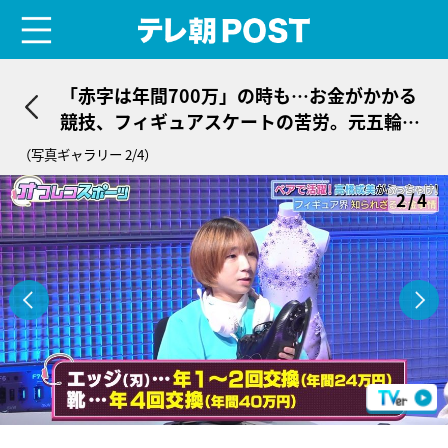
menu
テレ朝POST
「赤字は年間700万」の時も…お金がかかる
競技、フィギュアスケートの苦労。元五輪選
手も活動費賄えず「引退」考えた
（写真ギャラリー 2/4）
2/4