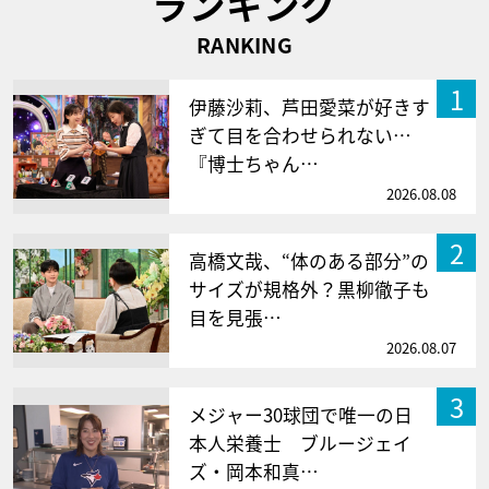
ランキング
RANKING
1
伊藤沙莉、芦田愛菜が好きす
ぎて目を合わせられない…
『博士ちゃん…
2026.08.08
2
高橋文哉、“体のある部分”の
サイズが規格外？黒柳徹子も
目を見張…
2026.08.07
3
メジャー30球団で唯一の日
本人栄養士 ブルージェイ
ズ・岡本和真…