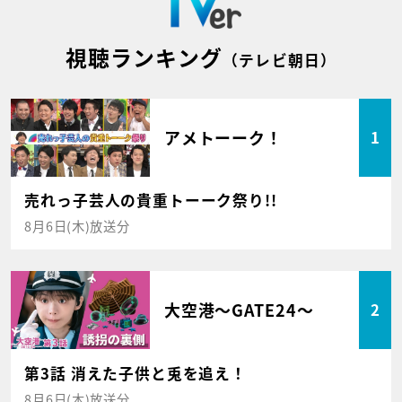
視聴ランキング
（テレビ朝日）
アメトーーク！
1
売れっ子芸人の貴重トーーク祭り!!
8月6日(木)放送分
大空港～GATE24～
2
第3話 消えた子供と兎を追え！
8月6日(木)放送分