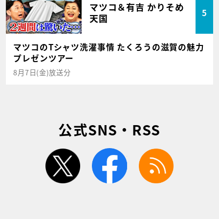
マツコ＆有吉 かりそめ
5
天国
マツコのTシャツ洗濯事情 たくろうの滋賀の魅力
プレゼンツアー
8月7日(金)放送分
公式SNS・RSS
twitter
facebook
rss