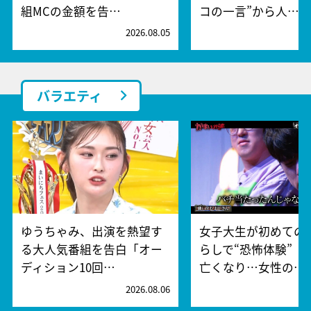
組MCの金額を告…
コの一言”から人…
2026.08.05
2
バラエティ
ゆうちゃみ、出演を熱望す
女子大生が初めての
る大人気番組を告白「オー
らしで“恐怖体験” 
ディション10回…
亡くなり…女性の…
2026.08.06
2