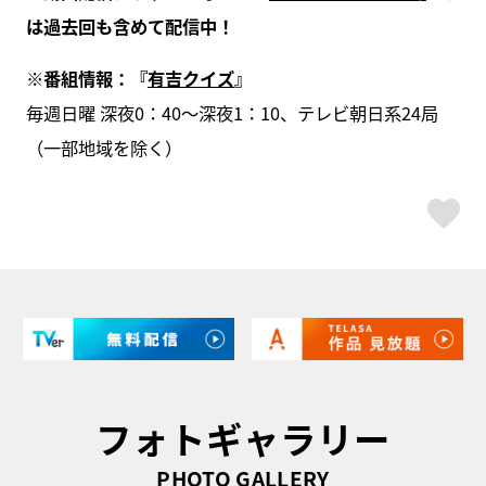
は過去回も含めて配信中！
※番組情報：『
有吉クイズ
』
毎週日曜 深夜0：40～深夜1：10、テレビ朝日系24局
（一部地域を除く）
ス
フォトギャラリー
PHOTO GALLERY