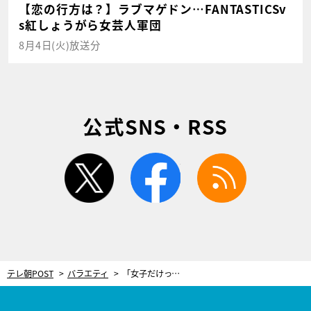
【恋の行方は？】ラブマゲドン…FANTASTICSv
s紅しょうがら女芸人軍団
8月4日(火)放送分
公式SNS・RSS
twitter
facebook
rss
テレ朝POST
バラエティ
「女子だけってこうなるの？」『有吉クイズ』メモドライブ初の女性回は“恐怖の腹の探り合い”に