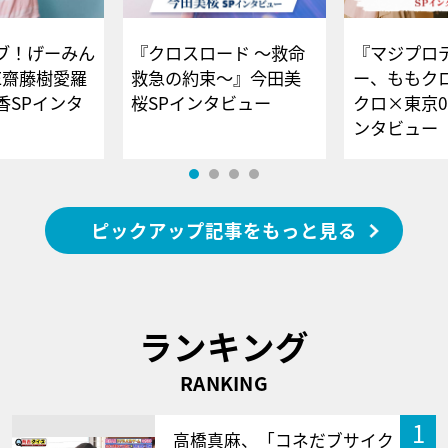
ブ！げーみん
『クロスロード ～救命
『マジプロ
E齋藤樹愛羅
救急の約束～』今田美
ー、ももク
香SPインタ
桜SPインタビュー
クロ×東京0
ンタビュー
ピックアップ記事をもっと見る
ランキング
RANKING
1
高橋真麻、「コネだブサイク