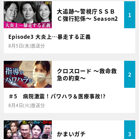
大追跡～警視庁ＳＳＢ
1
Ｃ強行犯係～ Season2
Episode3 大炎上…暴走する正義
8月5日(水)放送分
クロスロード ～救命救
2
急の約束～
＃5 病院激震！パワハラ＆医療事故!?
8月4日(火)放送分
かまいガチ
3