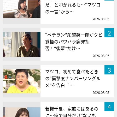
だ」と叩かれるも…“マツコ
の一言”から…
2026.08.05
2
“ベテラン”船越英一郎がクビ
覚悟のパワハラ謝罪拒
否！“後輩”だけ…
2026.08.05
3
マツコ、初めて食べたとき
の“衝撃度ナンバーワングル
メ”を告白「…
2026.08.05
4
若槻千夏、家族にはあるの
に…家で自分だけ“ないも