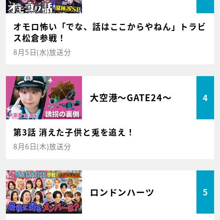
オモロ怖い「でな、話はここからやねん」トラビ
ス松倉参戦！
8月5日(水)放送分
大空港～GATE24～
4
第3話 消えた子供と兎を追え！
8月6日(木)放送分
ロンドンハーツ
5