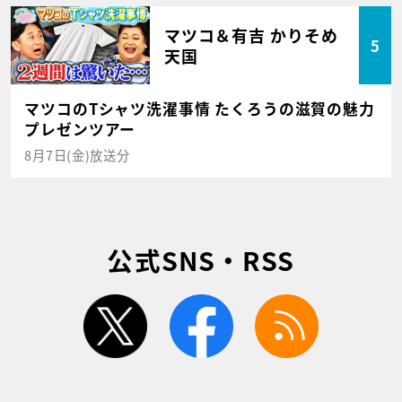
マツコ＆有吉 かりそめ
5
天国
マツコのTシャツ洗濯事情 たくろうの滋賀の魅力
プレゼンツアー
8月7日(金)放送分
公式SNS・RSS
twitter
facebook
rss