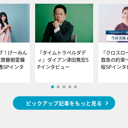
ブ！げーみん
『タイムトラベルダデ
『クロスロー
E齋藤樹愛羅
ィ』ダイアン津田篤宏S
救急の約束
香SPインタ
Pインタビュー
桜SPイ
ピックアップ記事をもっと見る