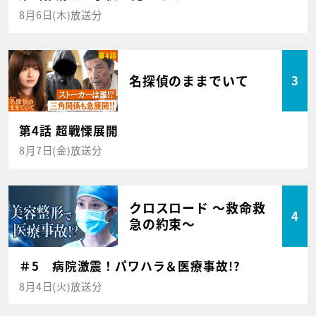
8月6日(木)放送分
名探偵のままでいて
3
第4話 超戦慄展開
8月7日(金)放送分
クロスロード ～救命救
4
急の約束～
＃5 病院激震！パワハラ＆医療事故!?
8月4日(火)放送分