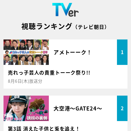
視聴ランキング
（テレビ朝日）
アメトーーク！
1
売れっ子芸人の貴重トーーク祭り!!
8月6日(木)放送分
大空港～GATE24～
2
第3話 消えた子供と兎を追え！