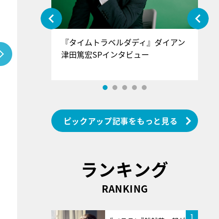
ぐ』＝LOV
『タイムトラベルダディ』ダイアン
『
香SPインタ
津田篤宏SPインタビュー
～
ピックアップ記事をもっと見る
ランキング
RANKING
1