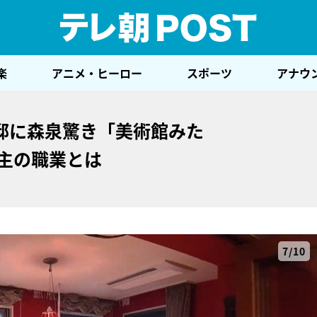
テレ
楽
アニメ・ヒーロー
スポーツ
アナウ
邸に森泉驚き「美術館みた
家主の職業とは
7/10