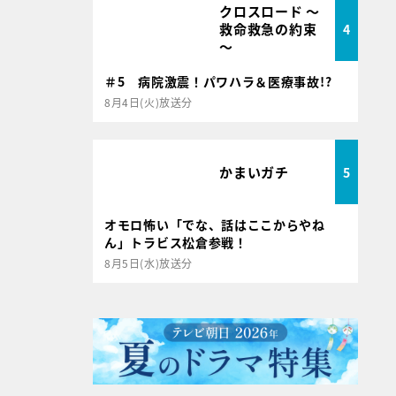
クロスロード ～
救命救急の約束
4
～
＃5 病院激震！パワハラ＆医療事故!?
8月4日(火)放送分
かまいガチ
5
オモロ怖い「でな、話はここからやね
ん」トラビス松倉参戦！
8月5日(水)放送分