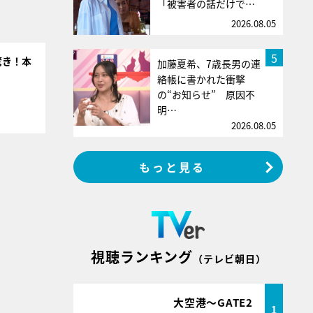
「被害者の話だけで…
2026.08.05
5
驚き！本
加藤夏希、7歳長男の連
絡帳に書かれた衝撃
の“お知らせ” 原因不
明…
2026.08.05
もっと見る
視聴ランキング
（テレビ朝日）
大空港～GATE2
1