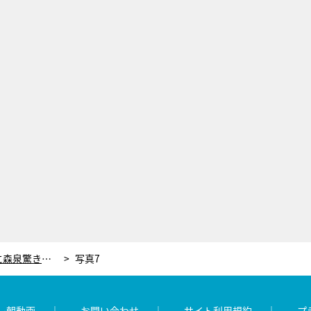
数々のコレクションが並ぶ大豪邸に森泉驚き「美術館みたい！」“赤”と“鉄”に関係する家主の職業とは
写真7
レ朝動画
お問い合わせ
サイト利用規約
プ