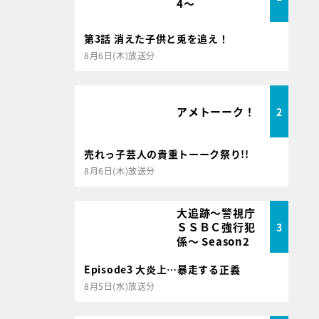
4～
第3話 消えた子供と兎を追え！
8月6日(木)放送分
アメトーーク！
2
売れっ子芸人の貴重トーーク祭り!!
8月6日(木)放送分
大追跡～警視庁
ＳＳＢＣ強行犯
3
係～ Season2
Episode3 大炎上…暴走する正義
8月5日(水)放送分