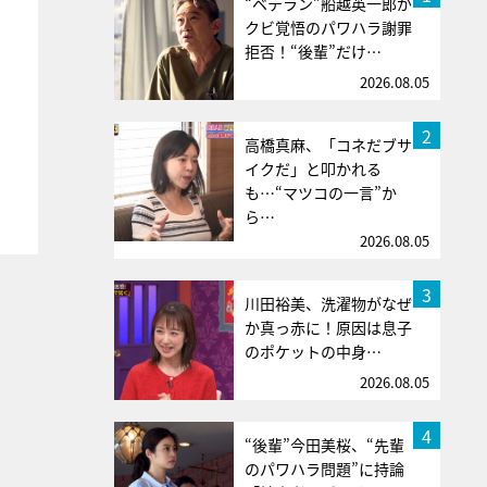
“ベテラン”船越英一郎が
クビ覚悟のパワハラ謝罪
拒否！“後輩”だけ…
2026.08.05
2
高橋真麻、「コネだブサ
イクだ」と叩かれる
も…“マツコの一言”か
ら…
2026.08.05
3
川田裕美、洗濯物がなぜ
か真っ赤に！原因は息子
のポケットの中身…
2026.08.05
4
“後輩”今田美桜、“先輩
のパワハラ問題”に持論