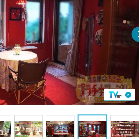
『アイ＝ラブ！げーみん
E齋藤樹愛羅＆佐々木舞
ビュー