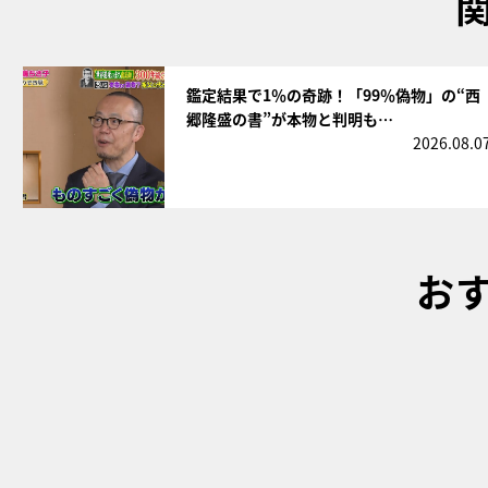
サムネイル
鑑定結果で1％の奇跡！「99％偽物」の“西
郷隆盛の書”が本物と判明も…
2026.08.0
お