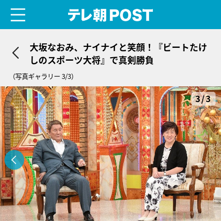
menu
テレ朝POST
大坂なおみ、ナイナイと笑顔！『ビートたけ
しのスポーツ大将』で真剣勝負
（写真ギャラリー 3/3）
3/3