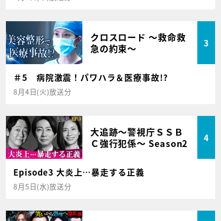
クロスロード ～救命救
3
急の約束～
＃5 病院激震！パワハラ＆医療事故!?
8月4日(火)放送分
大追跡～警視庁ＳＳＢ
4
Ｃ強行犯係～ Season2
Episode3 大炎上…暴走する正義
8月5日(水)放送分