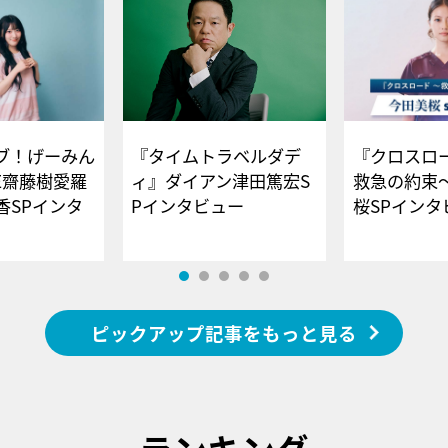
ブ！げーみん
『タイムトラベルダデ
『クロスロー
E齋藤樹愛羅
ィ』ダイアン津田篤宏S
救急の約束
香SPインタ
Pインタビュー
桜SPイ
ピックアップ記事をもっと見る