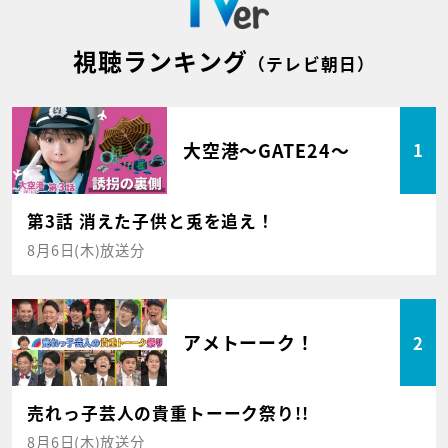
視聴ランキング
（テレビ朝日）
大空港～GATE24～
1
第3話 消えた子供と兎を追え！
8月6日(木)放送分
アメトーーク！
2
売れっ子芸人の貴重トーーク祭り!!
8月6日(木)放送分