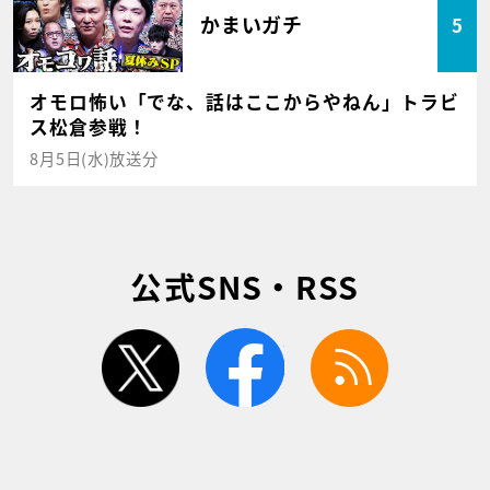
かまいガチ
5
オモロ怖い「でな、話はここからやねん」トラビ
ス松倉参戦！
8月5日(水)放送分
公式SNS・RSS
twitter
facebook
rss