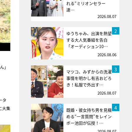
れる“ミリオンセラー
達…
2026.08.07
2
ゆうちゃみ、出演を熱望
する大人気番組を告白
「オーディション10…
2026.08.06
さん」
3
マツコ、みずからの洗濯
事情を明かし有吉おどろ
き！私服で外出す…
2026.08.07
ータ
4
に大集
既婚・彼女持ち男を見極
める“一言質問”をレイン
ボー池田が伝授！…
2026.08.07