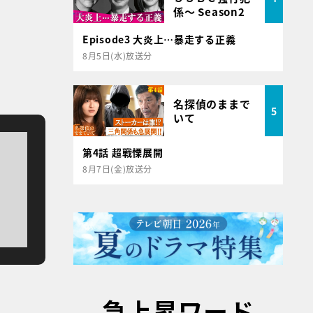
係～ Season2
Episode3 大炎上…暴走する正義
8月5日(水)放送分
名探偵のままで
5
いて
第4話 超戦慄展開
8月7日(金)放送分
急上昇ワード