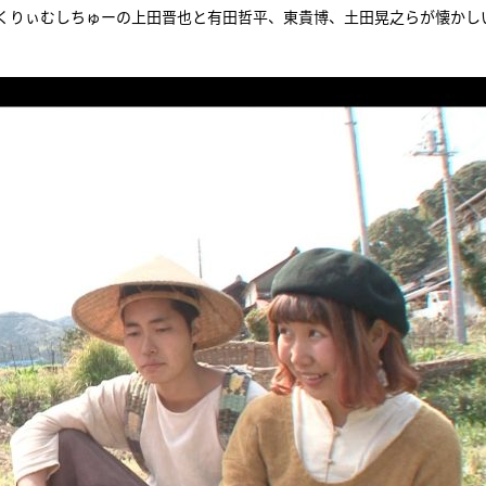
くりぃむしちゅーの上田晋也と有田哲平、東貴博、土田晃之らが懐かし
『アイ＝ラブ！げーみん
E齋藤樹愛羅＆佐々木舞
ビュー