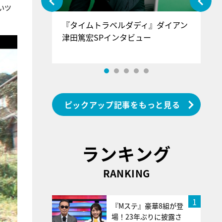
いツ
ぐ』＝LOV
『タイムトラベルダディ』ダイアン
『
香SPインタ
津田篤宏SPインタビュー
～
ピックアップ記事をもっと見る
ランキング
RANKING
1
『Mステ』豪華8組が登
場！23年ぶりに披露さ