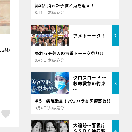
第3話 消えた子供と兎を追え！
8月6日(木)放送分
アメトーーク！
2
と思わ
売れっ子芸人の貴重トーーク祭り!!
8月6日(木)放送分
クロスロード ～
救命救急の約束
3
～
＃5 病院激震！パワハラ＆医療事故!?
8月4日(火)放送分
ア
はてブ
スキボタン
大追跡～警視庁
ＳＳＢＣ強行犯
4