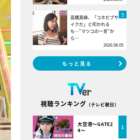
5
高橋真麻、「コネだブサ
イクだ」と叩かれる
も…“マツコの一言”か
ら…
2026.08.05
もっと見る
視聴ランキング
（テレビ朝日）
大空港～GATE2
1
4～