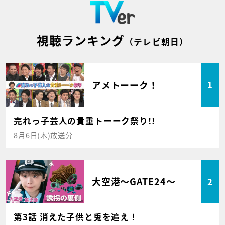
視聴ランキング
（テレビ朝日）
アメトーーク！
1
売れっ子芸人の貴重トーーク祭り!!
8月6日(木)放送分
大空港～GATE24～
2
第3話 消えた子供と兎を追え！