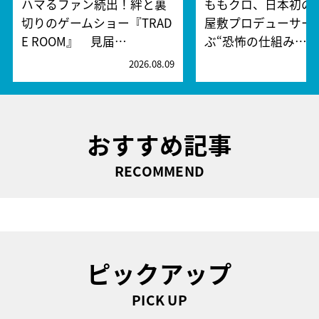
ハマるファン続出！絆と裏
ももクロ、日本初の
切りのゲームショー『TRAD
屋敷プロデューサー
E ROOM』 見届…
ぶ“恐怖の仕組み…
2026.08.09
2
おすすめ記事
RECOMMEND
ピックアップ
PICK UP