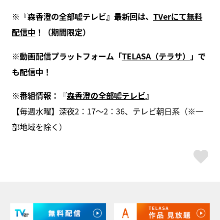
※『森香澄の全部嘘テレビ』最新回は、
TVerにて無料
配信中
！（期間限定）
※動画配信プラットフォーム「
TELASA（テラサ）
」で
も配信中！
※番組情報：『
森香澄の全部嘘テレビ
』
【毎週水曜】深夜2：17～2：36、テレビ朝日系（※一
部地域を除く）
ス