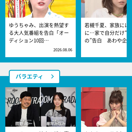
ゆうちゃみ、出演を熱望す
若槻千夏、家族には
る大人気番組を告白「オー
に…家で自分だけ“
ディション10回…
の”告白 あわや企…
2026.08.06
2
バラエティ