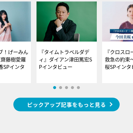
ブ！げーみん
『タイムトラベルダデ
『クロスロー
E齋藤樹愛羅
ィ』ダイアン津田篤宏S
救急の約束
香SPインタ
Pインタビュー
桜SPイ
ピックアップ記事をもっと見る