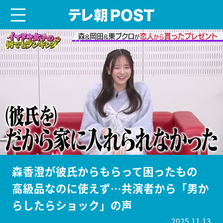
menu
テレ朝POST
森香澄が彼氏からもらって困ったもの
高級品なのに使えず…共演者から「男か
らしたらショック」の声
2025.11.13