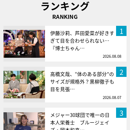
ランキング
RANKING
1
伊藤沙莉、芦田愛菜が好きす
ぎて目を合わせられない…
『博士ちゃん…
2026.08.08
2
高橋文哉、“体のある部分”の
サイズが規格外？黒柳徹子も
目を見張…
2026.08.07
3
メジャー30球団で唯一の日
本人栄養士 ブルージェイ