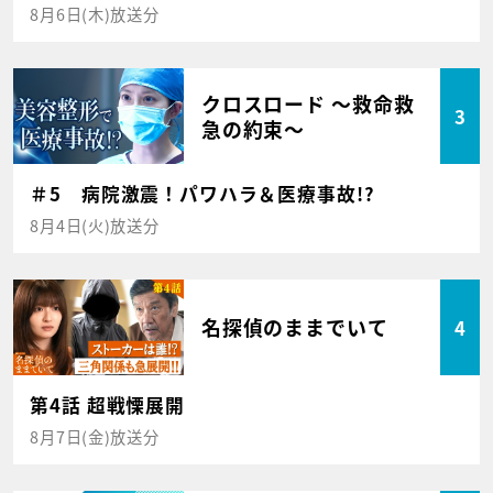
8月6日(木)放送分
クロスロード ～救命救
3
急の約束～
＃5 病院激震！パワハラ＆医療事故!?
8月4日(火)放送分
名探偵のままでいて
4
第4話 超戦慄展開
8月7日(金)放送分