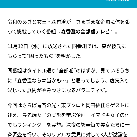
令和のあざと女王・森香澄が、さまざまな企画に体を張
って挑戦していく番組『
森香澄の全部嘘テレビ
』。
11月12日（水）に放送された同番組では、森が彼氏に
もらって“困ったもの”を明かした。
同番組はタイトル通り“全部嘘”のはずが、見ているうち
に「森香澄なら本当かも…」と思ってしまう、虚実入り
混じった展開がやみつきになるバラエティだ。
今回はさらば青春の光・東ブクロと岡田紗佳をゲストに
迎え、最先端女子の実態を学ぶ企画「イマドキ女子の何
でもランキング」を実施。深夜の繁華街で美女たちに一
斉調査を行い、そのリアルな意見に対して3人が激論を