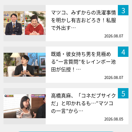
3
マツコ、みずからの洗濯事情
を明かし有吉おどろき！私服
で外出す…
2026.08.07
4
既婚・彼女持ち男を見極め
る“一言質問”をレインボー池
田が伝授！…
2026.08.07
5
高橋真麻、「コネだブサイク
だ」と叩かれるも…“マツコ
の一言”から…
2026.08.05