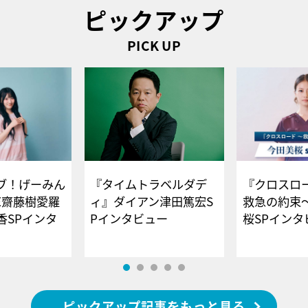
ピックアップ
PICK UP
ブ！げーみん
『タイムトラベルダデ
『クロスロー
E齋藤樹愛羅
ィ』ダイアン津田篤宏S
救急の約束
香SPインタ
Pインタビュー
桜SPイ
ピックアップ記事をもっと見る