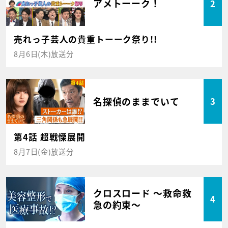
アメトーーク！
2
売れっ子芸人の貴重トーーク祭り!!
8月6日(木)放送分
名探偵のままでいて
3
第4話 超戦慄展開
8月7日(金)放送分
クロスロード ～救命救
4
急の約束～