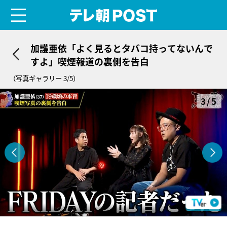
menu
テレ朝POST
加護亜依「よく見るとタバコ持ってないんで
すよ」喫煙報道の裏側を告白
（写真ギャラリー 3/5）
3/5