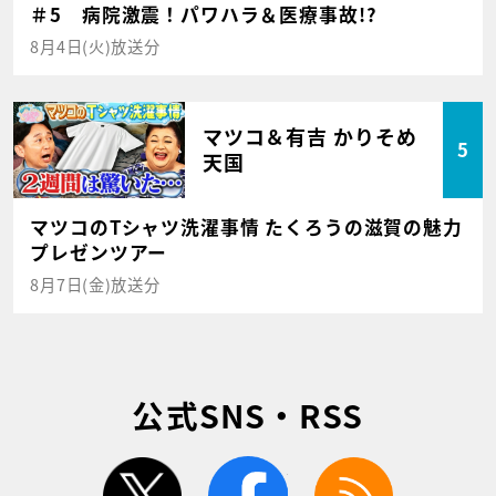
＃5 病院激震！パワハラ＆医療事故!?
8月4日(火)放送分
マツコ＆有吉 かりそめ
5
天国
マツコのTシャツ洗濯事情 たくろうの滋賀の魅力
プレゼンツアー
8月7日(金)放送分
公式SNS・RSS
twitter
facebook
rss