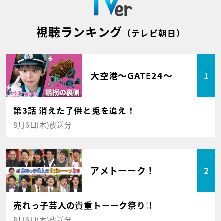
視聴ランキング
（テレビ朝日）
大空港～GATE24～
1
第3話 消えた子供と兎を追え！
8月6日(木)放送分
アメトーーク！
2
売れっ子芸人の貴重トーーク祭り!!
8月6日(木)放送分