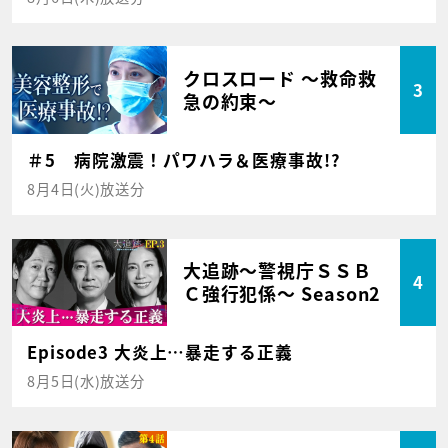
クロスロード ～救命救
3
急の約束～
＃5 病院激震！パワハラ＆医療事故!?
8月4日(火)放送分
大追跡～警視庁ＳＳＢ
4
Ｃ強行犯係～ Season2
Episode3 大炎上…暴走する正義
8月5日(水)放送分