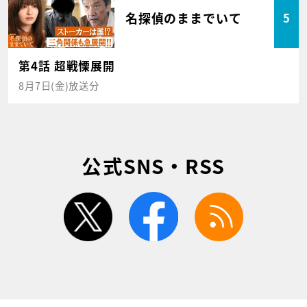
名探偵のままでいて
5
第4話 超戦慄展開
8月7日(金)放送分
公式SNS・RSS
twitter
facebook
rss