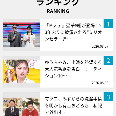
ランキング
RANKING
1
『Mステ』豪華8組が登場！2
3年ぶりに披露される“ミリオ
ンセラー達…
2026.08.07
2
ゆうちゃみ、出演を熱望する
大人気番組を告白「オーディ
ション10…
2026.08.06
3
マツコ、みずからの洗濯事情
を明かし有吉おどろき！私服
で外出す…