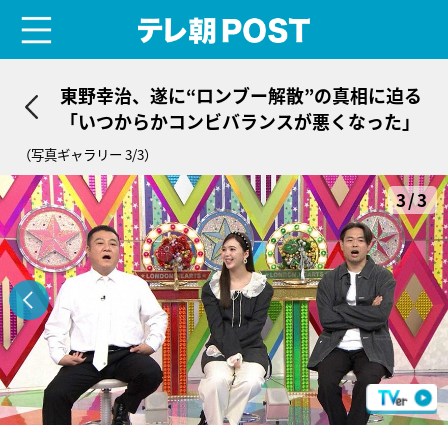
menu
テレ朝POST
東野幸治、遂に“ロンブー解散”の真相に迫る
「いつからかコンビバランスが悪くなった」
（写真ギャラリー 3/3）
3/3