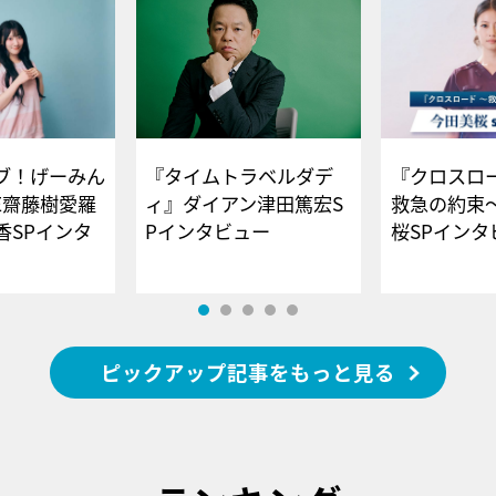
ブ！げーみん
『タイムトラベルダデ
『クロスロー
E齋藤樹愛羅
ィ』ダイアン津田篤宏S
救急の約束
香SPインタ
Pインタビュー
桜SPイ
ピックアップ記事をもっと見る