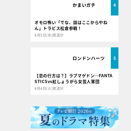
かまいガチ
4
オモロ怖い「でな、話はここからやね
ん」トラビス松倉参戦！
8月5日(水)放送分
ロンドンハーツ
5
【恋の行方は？】ラブマゲドン…FANTA
STICSvs紅しょうがら女芸人軍団
8月4日(火)放送分