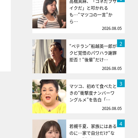
高橋真麻、「コネだブサ
イクだ」と叩かれる
も…“マツコの一言”か
ら…
2026.08.05
2
“ベテラン”船越英一郎が
クビ覚悟のパワハラ謝罪
拒否！“後輩”だけ…
2026.08.05
3
マツコ、初めて食べたと
きの“衝撃度ナンバーワ
ングルメ”を告白「…
2026.08.05
4
若槻千夏、家族にはある
のに…家で自分だけ“な