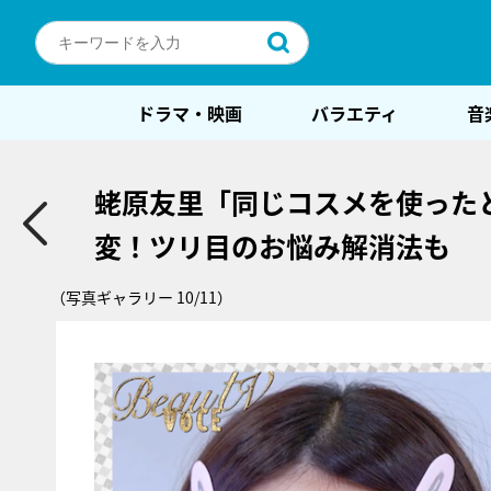
ドラマ・映画
バラエティ
音
蛯原友里「同じコスメを使った
変！ツリ目のお悩み解消法も
（写真ギャラリー 10/11）