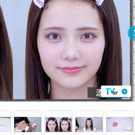
『アイ＝ラブ！げーみん
E齋藤樹愛羅＆佐々木舞
ビュー