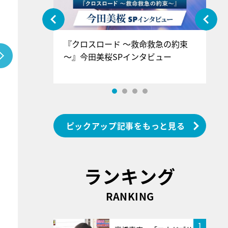
ぐ』＝LOV
『クロスロード ～救命救急の約束
『
香SPインタ
～』今田美桜SPインタビュー
ロ
ン
ピックアップ記事をもっと見る
ランキング
RANKING
1