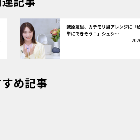
関連記事
サムネイル
蛯原友里、カチモリ風アレンジに「
単にできそう！」シュシ…
1
202
すすめ記事