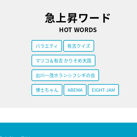
急上昇ワード
HOT WORDS
バラエティ
有吉クイズ
マツコ＆有吉 かりそめ天国
出川一茂ホラン☆フシギの会
博士ちゃん
ABEMA
EIGHT-JAM