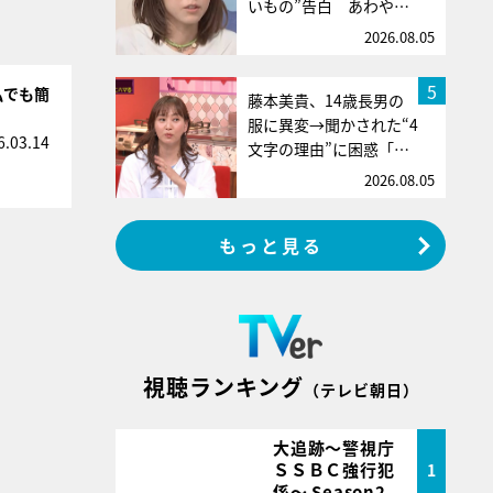
いもの”告白 あわや…
2026.08.05
5
私でも簡
藤本美貴、14歳長男の
服に異変→聞かされた“4
6.03.14
文字の理由”に困惑「…
2026.08.05
もっと見る
視聴ランキング
（テレビ朝日）
大追跡～警視庁
ＳＳＢＣ強行犯
1
係～ Season2