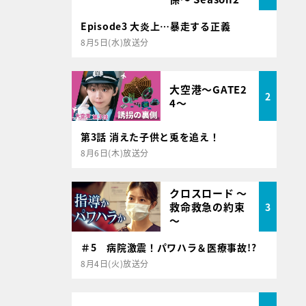
Episode3 大炎上…暴走する正義
8月5日(水)放送分
大空港～GATE2
2
4～
第3話 消えた子供と兎を追え！
8月6日(木)放送分
クロスロード ～
救命救急の約束
3
～
＃5 病院激震！パワハラ＆医療事故!?
8月4日(火)放送分