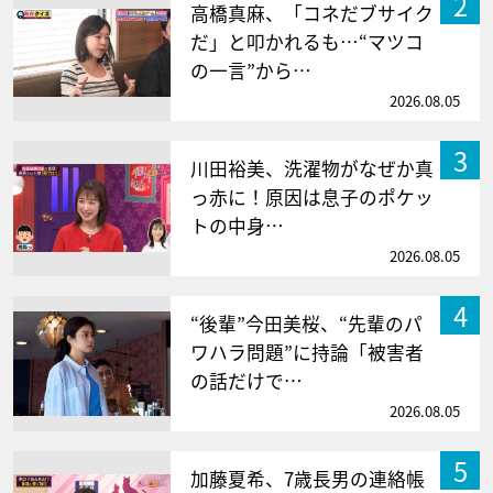
2
高橋真麻、「コネだブサイク
だ」と叩かれるも…“マツコ
の一言”から…
2026.08.05
3
川田裕美、洗濯物がなぜか真
っ赤に！原因は息子のポケッ
トの中身…
2026.08.05
4
“後輩”今田美桜、“先輩のパ
ワハラ問題”に持論「被害者
の話だけで…
2026.08.05
5
加藤夏希、7歳長男の連絡帳