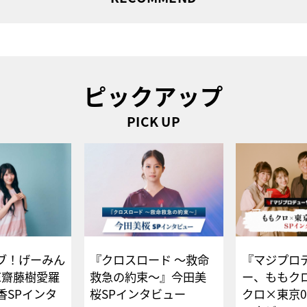
ピックアップ
PICK UP
ブ！げーみん
『クロスロード ～救命
『マジプロ
E齋藤樹愛羅
救急の約束～』今田美
ー、ももク
香SPインタ
桜SPインタビュー
クロ×東京0