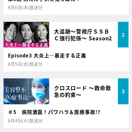
8月6日(木)放送分
大追跡～警視庁ＳＳＢ
2
Ｃ強行犯係～ Season2
Episode3 大炎上…暴走する正義
8月5日(水)放送分
クロスロード ～救命救
3
急の約束～
＃5 病院激震！パワハラ＆医療事故!?
8月4日(火)放送分