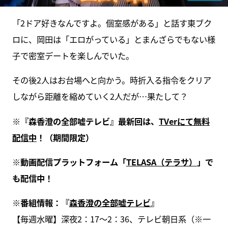
「2ドア好きなんですよ。個室感がある」と話す東ブク
ロに、岡田は「エロがっている」とまんざらでもない様
子で密室デートを楽しんでいた。
その後2人はお台場へと向かう。時折入る指令をクリア
しながら距離を縮めていく2人だが…果たして？
※『森香澄の全部嘘テレビ』最新回は、
TVerにて無料
配信中
！（期間限定）
※動画配信プラットフォーム「
TELASA（テラサ）
」で
も配信中！
※番組情報：『
森香澄の全部嘘テレビ
』
【毎週水曜】深夜2：17～2：36、テレビ朝日系（※一