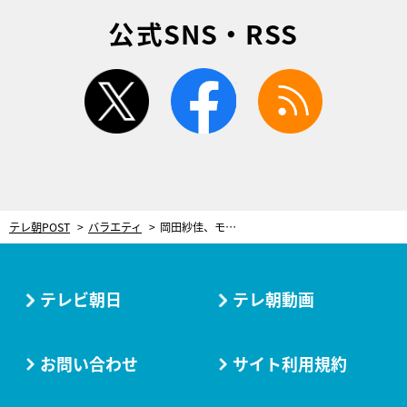
公式SNS・RSS
twitter
facebook
rss
テレ朝POST
バラエティ
岡田紗佳、モテ芸人と夜の密室デート！ドSっぷりに翻弄され…「エロがっている」
テレビ朝日
テレ朝動画
お問い合わせ
サイト利用規約