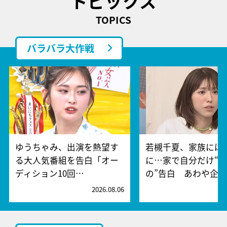
トピックス
TOPICS
バラバラ大作戦
ゆうちゃみ、出演を熱望す
若槻千夏、家族には
る大人気番組を告白「オー
に…家で自分だけ“
ディション10回…
の”告白 あわや企…
2026.08.06
2