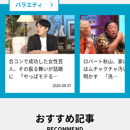
バラエティ
合コンで成功した女性芸
ロバート秋山、家に
人、その振る舞いが話題
はムチャクチャ汚い
に 「やっぱモテる…
明かす 「洗…
2026.08.07
2
おすすめ記事
RECOMMEND