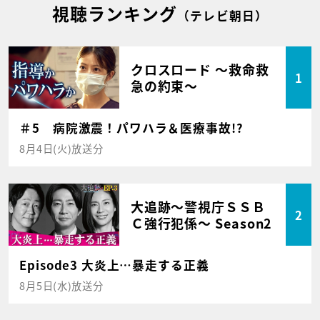
視聴ランキング
（テレビ朝日）
クロスロード ～救命救
1
急の約束～
＃5 病院激震！パワハラ＆医療事故!?
8月4日(火)放送分
大追跡～警視庁ＳＳＢ
2
Ｃ強行犯係～ Season2
Episode3 大炎上…暴走する正義
8月5日(水)放送分