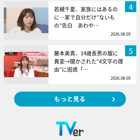
4
若槻千夏、家族にはあるの
に…家で自分だけ“ないも
の”告白 あわや…
2026.08.05
5
藤本美貴、14歳長男の服に
異変→聞かされた“4文字の理
由”に困惑「…
2026.08.05
もっと見る