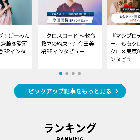
ブ！げーみん
『クロスロード ～救命
『マジプロ
E齋藤樹愛羅
救急の約束～』今田美
ー、ももク
香SPインタ
桜SPインタビュー
クロ×東京0
ンタビュー
ピックアップ記事をもっと見る
ランキング
RANKING