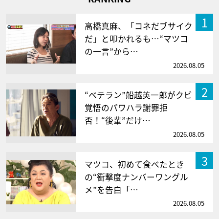
1
高橋真麻、「コネだブサイク
だ」と叩かれるも…“マツコ
の一言”から…
2026.08.05
2
“ベテラン”船越英一郎がクビ
覚悟のパワハラ謝罪拒
否！“後輩”だけ…
2026.08.05
3
マツコ、初めて食べたとき
の“衝撃度ナンバーワングル
メ”を告白「…
2026.08.05