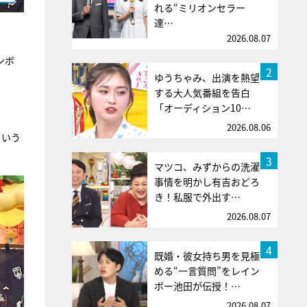
れる“ミリオンセラー
達…
2026.08.07
ンボ
2
ゆうちゃみ、出演を熱望
する大人気番組を告白
「オーディション10…
2026.08.06
という
3
マツコ、みずからの洗濯
事情を明かし有吉おどろ
き！私服で外出す…
2026.08.07
4
既婚・彼女持ち男を見極
める“一言質問”をレイン
ボー池田が伝授！…
2026.08.07