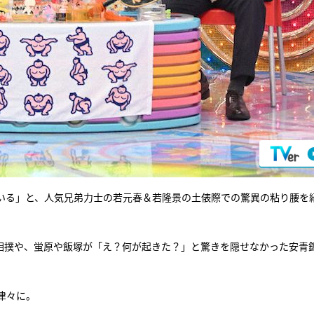
いる」と、人気兄弟力士の若元春＆若隆景の土俵際での驚異の粘り腰を
相撲や、蛍原や飯塚が「え？何が起きた？」と驚きを隠せなかった安青
津々に。