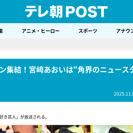
テレ
楽
アニメ・ヒーロー
スポーツ
アナウ
ン集結！宮﨑あおいは“角界のニュース
2025.11.
大好き芸人」が放送される。