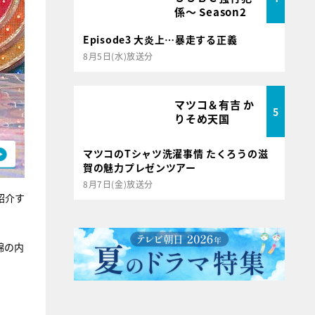
係～ Season2
Episode3 大炎上…暴走する正義
8月5日(水)放送分
マツコ＆有吉 か
5
りそめ天国
マツコのTシャツ洗濯事情 たくろうの滋
賀の魅力プレゼンツアー
8月7日(金)放送分
紹介す
錦の内