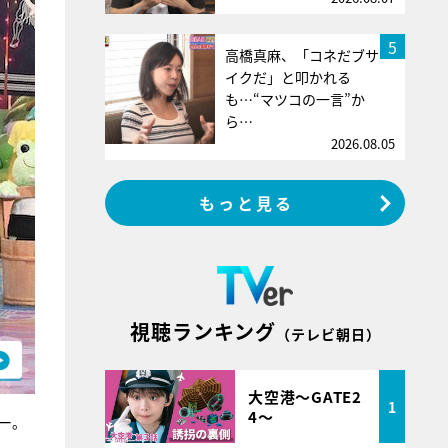
5
高橋真麻、「コネだブサ
イクだ」と叩かれる
も…“マツコの一言”か
ら…
2026.08.05
もっと見る
視聴ランキング
（テレビ朝日）
大空港～GATE2
1
4～
ー。