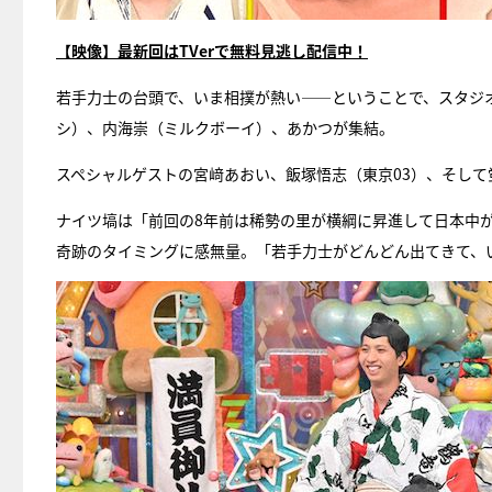
【映像】最新回はTVerで無料見逃し配信中！
若手力士の台頭で、いま相撲が熱い――ということで、スタジ
シ）、内海崇（ミルクボーイ）、あかつが集結。
スペシャルゲストの宮﨑あおい、飯塚悟志（東京03）、そし
ナイツ塙は「前回の8年前は稀勢の里が横綱に昇進して日本中
奇跡のタイミングに感無量。「若手力士がどんどん出てきて、