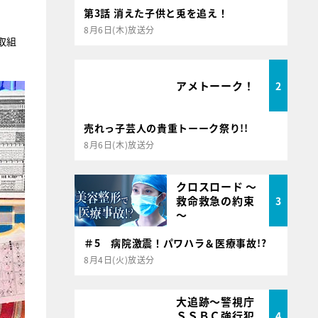
第3話 消えた子供と兎を追え！
8月6日(木)放送分
取組
アメトーーク！
2
売れっ子芸人の貴重トーーク祭り!!
8月6日(木)放送分
クロスロード ～
救命救急の約束
3
～
＃5 病院激震！パワハラ＆医療事故!?
8月4日(火)放送分
大追跡～警視庁
ＳＳＢＣ強行犯
4