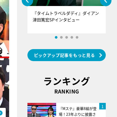
ぐ』＝LOV
『タイムトラベルダディ』ダイアン
『
香SPインタ
津田篤宏SPインタビュー
～
ピックアップ記事をもっと見る
ランキング
RANKING
1
『Mステ』豪華8組が登
場！23年ぶりに披露さ