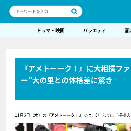
ドラマ・映画
バラエティ
音
『アメトーーク！』に大相撲ファ
ー”大の里との体格差に驚き
11月6日（木）の
『アメトーーク！』
では、8年ぶりに「相撲