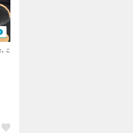
ミ。こ
ア
はてブ
スキボタン