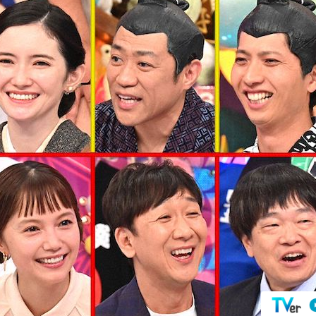
『アイ＝ラブ！げーみん
E齋藤樹愛羅＆佐々木舞
ビュー