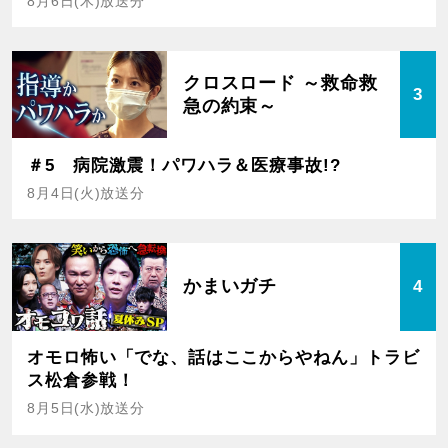
8月6日(木)放送分
クロスロード ～救命救
3
急の約束～
＃5 病院激震！パワハラ＆医療事故!?
8月4日(火)放送分
かまいガチ
4
オモロ怖い「でな、話はここからやねん」トラビ
ス松倉参戦！
8月5日(水)放送分