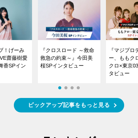
ブ！げーみ
『クロスロード ～救命
『マジプロ
VE齋藤樹愛
救急の約束～』今田美
ー、ももク
舞香SPイン
桜SPインタビュー
クロ×東京0
タビュー
ピックアップ記事をもっと見る