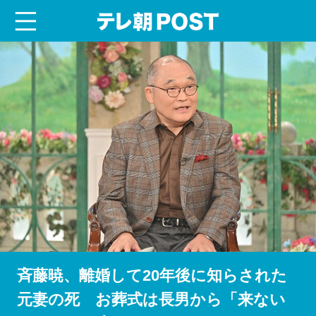
menu
テレ朝POST
斉藤暁、離婚して20年後に知らされた
元妻の死 お葬式は長男から「来ない