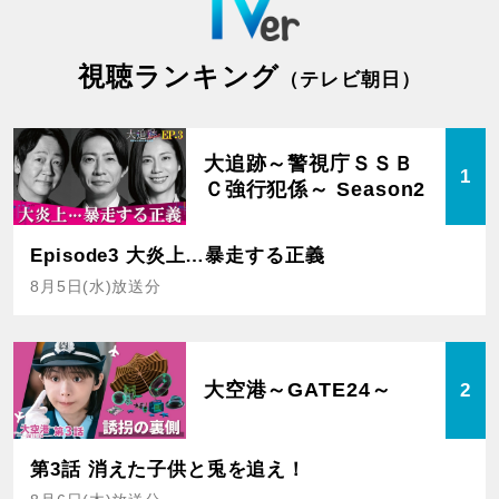
視聴ランキング
（テレビ朝日）
大追跡～警視庁ＳＳＢ
1
Ｃ強行犯係～ Season2
Episode3 大炎上…暴走する正義
8月5日(水)放送分
大空港～GATE24～
2
第3話 消えた子供と兎を追え！