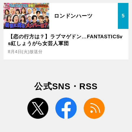
ロンドンハーツ
5
【恋の行方は？】ラブマゲドン…FANTASTICSv
s紅しょうがら女芸人軍団
8月4日(火)放送分
公式SNS・RSS
twitter
facebook
rss