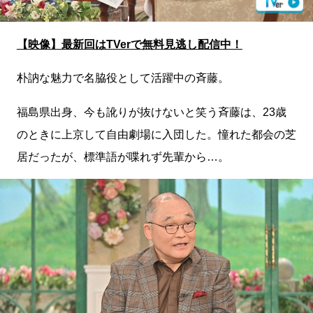
【映像】最新回はTVerで無料見逃し配信中！
朴訥な魅力で名脇役として活躍中の斉藤。
福島県出身、今も訛りが抜けないと笑う斉藤は、23歳
のときに上京して自由劇場に入団した。憧れた都会の芝
居だったが、標準語が喋れず先輩から…。