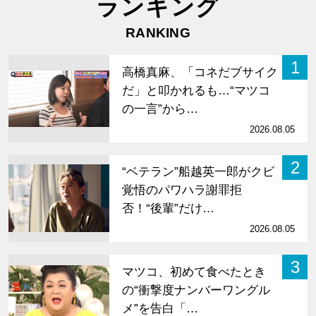
ランキング
RANKING
1
高橋真麻、「コネだブサイク
だ」と叩かれるも…“マツコ
の一言”から…
2026.08.05
2
“ベテラン”船越英一郎がクビ
覚悟のパワハラ謝罪拒
否！“後輩”だけ…
2026.08.05
3
マツコ、初めて食べたとき
の“衝撃度ナンバーワングル
メ”を告白「…