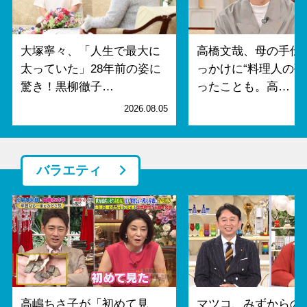
大塚寧々、「人生で最大に
高橋文哉、母の手伝
太っていた」28年前の姿に
っかけに“料理人の夢
驚き！黒柳徹子…
ったことも。高…
2026.08.05
2
バラエティ
高嶋ちさ子が「初めて見
マツコ、みずからの