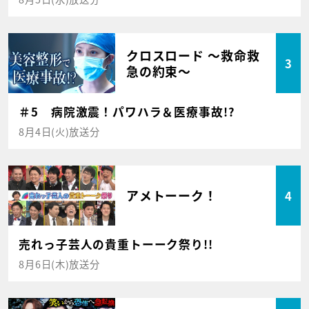
クロスロード ～救命救
3
急の約束～
＃5 病院激震！パワハラ＆医療事故!?
8月4日(火)放送分
アメトーーク！
4
売れっ子芸人の貴重トーーク祭り!!
8月6日(木)放送分