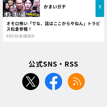
かまいガチ
5
オモロ怖い「でな、話はここからやねん」トラビ
ス松倉参戦！
8月5日(水)放送分
公式SNS・RSS
twitter
facebook
rss