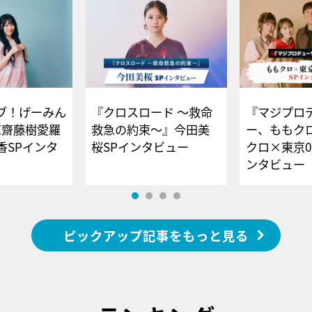
ブ！げーみん
『クロスロード ～救命
『マジプロ
E齋藤樹愛羅
救急の約束～』今田美
ー、ももク
香SPインタ
桜SPインタビュー
クロ×東京0
ンタビュー
ピックアップ記事をもっと見る