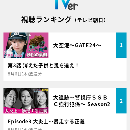
視聴ランキング
（テレビ朝日）
大空港～GATE24～
1
第3話 消えた子供と兎を追え！
8月6日(木)放送分
大追跡～警視庁ＳＳＢ
2
Ｃ強行犯係～ Season2
Episode3 大炎上…暴走する正義
8月5日(水)放送分