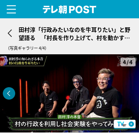
menu
テレ朝POST
田村淳「行政みたいなのを牛耳りたい」と野
望語る 「村長を作り上げて、村を動かす社
会実験」
（写真ギャラリー 4/4）
4/4