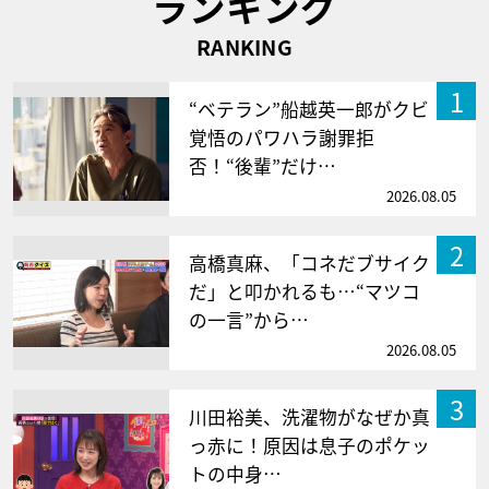
ランキング
RANKING
1
“ベテラン”船越英一郎がクビ
覚悟のパワハラ謝罪拒
否！“後輩”だけ…
2026.08.05
2
高橋真麻、「コネだブサイク
だ」と叩かれるも…“マツコ
の一言”から…
2026.08.05
3
川田裕美、洗濯物がなぜか真
っ赤に！原因は息子のポケッ
トの中身…