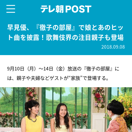
menu
テレ朝POST
早見優、『徹子の部屋』で娘とあのヒッ
ト曲を披露！歌舞伎界の注目親子も登場
2018.09.08
9月10日（月）～14日（金）放送の『徹子の部屋』に
は、親子や夫婦などゲストが“家族”で登場する。