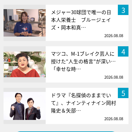
3
メジャー30球団で唯一の日
本人栄養士 ブルージェイ
ズ・岡本和真…
2026.08.08
4
マツコ、M-1ブレイク芸人に
授けた“人生の格言”が深い…
「幸せな時…
2026.08.08
5
ドラマ『名探偵のままでい
て』、ナインティナイン岡村
隆史＆矢部…
2026.08.08