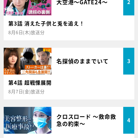
大空港～GATE24～
2
第3話 消えた子供と兎を追え！
8月6日(木)放送分
名探偵のままでいて
3
第4話 超戦慄展開
8月7日(金)放送分
クロスロード ～救命救
4
急の約束～