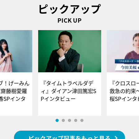
ピックアップ
PICK UP
ブ！げーみん
『タイムトラベルダデ
『クロスロー
E齋藤樹愛羅
ィ』ダイアン津田篤宏S
救急の約束
香SPインタ
Pインタビュー
桜SPイ
ピックアップ記事をもっと見る