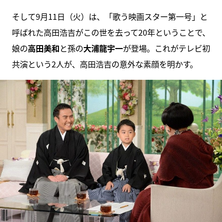
そして9月11日（火）は、「歌う映画スター第一号」と
呼ばれた高田浩吉がこの世を去って20年ということで、
娘の
高田美和
と孫の
大浦龍宇一
が登場。これがテレビ初
共演という2人が、高田浩吉の意外な素顔を明かす。