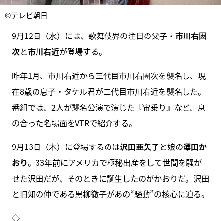
©テレビ朝日
9月12日（水）には、歌舞伎界の注目の父子・
市川右團
次
と
市川右近
が登場する。
昨年1月、市川右近から三代目市川右團次を襲名し、現
在8歳の息子・タケル君が二代目市川右近を襲名した。
番組では、2人が襲名公演で演じた『宙乗り』など、息
の合った名場面をVTRで紹介する。
9月13日（木）に登場するのは
沢田亜矢子
と娘の
澤田か
おり
。33年前にアメリカで極秘出産をして世間を騒が
せた沢田だが、そのときに誕生したのがかおりだ。沢田
と旧知の仲である黒柳徹子があの“騒動”の核心に迫る。
◇