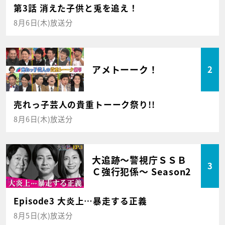
第3話 消えた子供と兎を追え！
8月6日(木)放送分
アメトーーク！
2
売れっ子芸人の貴重トーーク祭り!!
8月6日(木)放送分
大追跡～警視庁ＳＳＢ
3
Ｃ強行犯係～ Season2
Episode3 大炎上…暴走する正義
8月5日(水)放送分