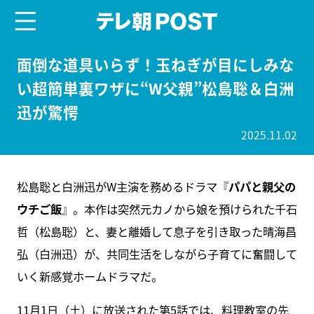
menu
テレ朝POST
面倒な道具いらず！玉ねぎが目にしみな
い超簡単裏ワザに“W父親”松島聡＆白洲
迅が驚愕
2025.11.02
松島聡と白洲迅がW主演を務めるドラマ『
パパと親父の
ウチご飯
』。本作は突然元カノから娘を預けられた千石
哲（松島聡）と、妻と離婚して息子を引き取った晴海昌
弘（白洲迅）が、共同生活をしながら子育てに奮闘して
いく新感覚ホームドラマだ。
11月1日（土）に放送された第5話では、料理教室の先