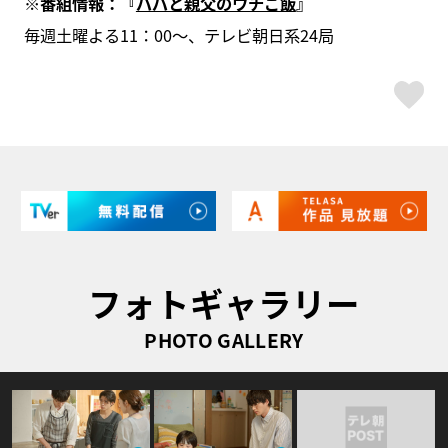
※番組情報：『
パパと親父のウチご飯
』
毎週土曜よる11：00～、テレビ朝日系24局
ス
フォトギャラリー
PHOTO GALLERY