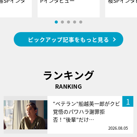
香SPインタ
Pインタビュー
桜SPイ
ピックアップ記事をもっと見る
ランキング
RANKING
1
“ベテラン”船越英一郎がクビ
覚悟のパワハラ謝罪拒
否！“後輩”だけ…
2026.08.05