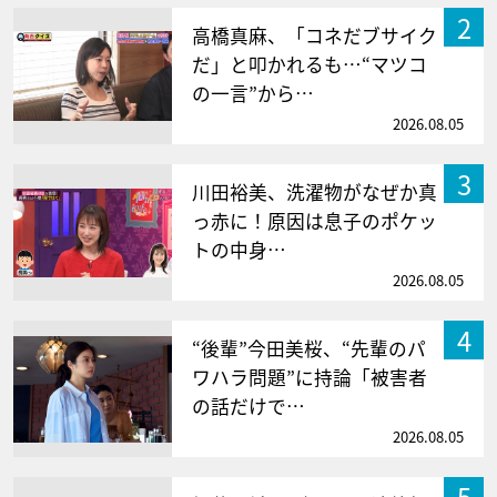
2
高橋真麻、「コネだブサイク
だ」と叩かれるも…“マツコ
の一言”から…
2026.08.05
3
川田裕美、洗濯物がなぜか真
っ赤に！原因は息子のポケッ
トの中身…
2026.08.05
4
“後輩”今田美桜、“先輩のパ
ワハラ問題”に持論「被害者
の話だけで…
2026.08.05
5