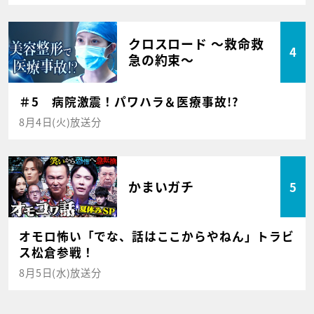
クロスロード ～救命救
4
急の約束～
＃5 病院激震！パワハラ＆医療事故!?
8月4日(火)放送分
かまいガチ
5
オモロ怖い「でな、話はここからやねん」トラビ
ス松倉参戦！
8月5日(水)放送分