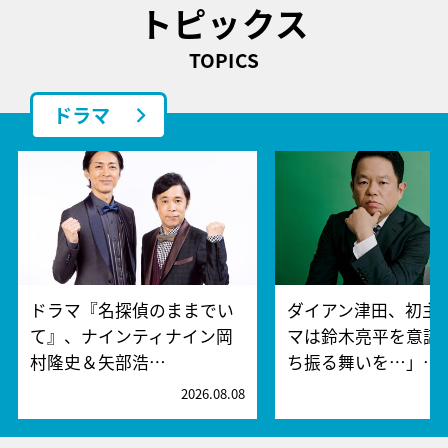
トピックス
TOPICS
ドラマ
ドラマ『名探偵のままでい
ダイアン津田、初主
て』、ナインティナイン岡
マは鈴木亮平を意識!
村隆史＆矢部浩…
ち振る舞いを…」…
2026.08.08
2