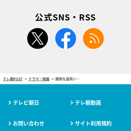
公式SNS・RSS
twitter
facebook
rss
テレ朝POST
ドラマ・映画
面倒な道具いらず！玉ねぎが目にしみない超簡単裏ワザに“W父親”松島聡＆白洲迅が驚愕
テレビ朝日
テレ朝動画
お問い合わせ
サイト利用規約