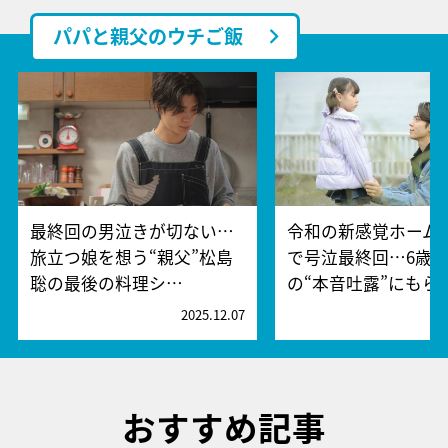
パパと親父のウチご飯
最終回の男泣きが切ない…
令和の新感覚ホーム
旅立つ娘を想う“親父”松島
で号泣最終回…6歳
聡の最後の料理シ…
の“本音吐露”にもら
2025.12.07
2
おすすめ記事