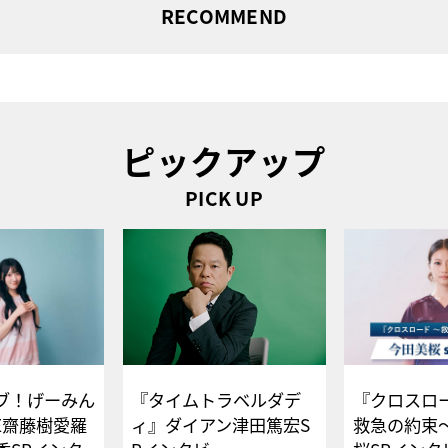
RECOMMEND
ピックアップ
PICK UP
ブ！げーみん
『タイムトラベルダデ
『クロスロー
E齋藤樹愛羅
ィ』ダイアン津田篤宏S
救急の約束