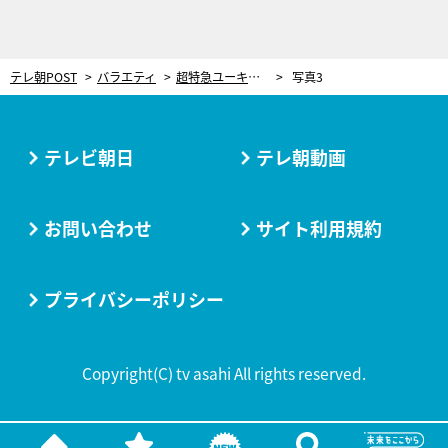
テレ朝POST
バラエティ
超特急ユーキ、タイプロ出身・西山智樹＆前田大輔が激突！前代未聞“カンペが出る”リアリティショー
写真3
テレビ朝日
テレ朝動画
お問い合わせ
サイト利用規約
プライバシーポリシー
Copyright(C) tv asahi All rights reserved.