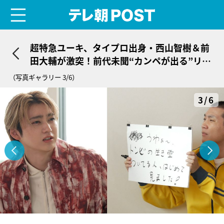
menu
テレ朝POST
超特急ユーキ、タイプロ出身・西山智樹＆前
田大輔が激突！前代未聞“カンペが出る”リア
リティショー
（写真ギャラリー 3/6）
3/6