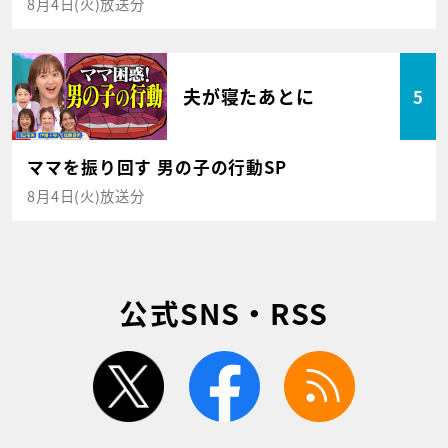
8月4日(火)放送分
夫が寝たあとに
5
ママを振り回す 男の子の行動SP
8月4日(火)放送分
公式SNS・RSS
twitter
facebook
rss