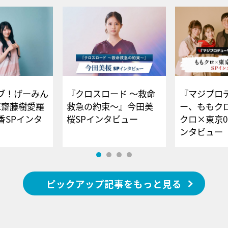
ブ！げーみん
『クロスロード ～救命
『マジプロ
E齋藤樹愛羅
救急の約束～』今田美
ー、ももク
香SPインタ
桜SPインタビュー
クロ×東京0
ンタビュー
ピックアップ記事をもっと見る