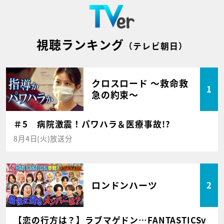
視聴ランキング
（テレビ朝日）
クロスロード ～救命救
1
急の約束～
＃5 病院激震！パワハラ＆医療事故!?
8月4日(火)放送分
ロンドンハーツ
2
【恋の行方は？】ラブマゲドン…FANTASTICSv