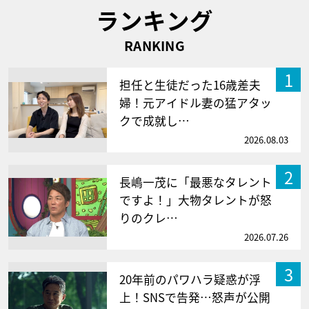
ランキング
RANKING
1
担任と生徒だった16歳差夫
婦！元アイドル妻の猛アタッ
クで成就し…
2026.08.03
2
長嶋一茂に「最悪なタレント
ですよ！」大物タレントが怒
りのクレ…
2026.07.26
3
20年前のパワハラ疑惑が浮
上！SNSで告発…怒声が公開