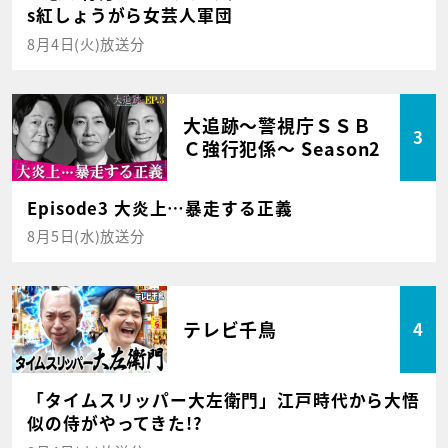
s紅しょうがら女芸人軍団
8月4日(火)放送分
大追跡～警視庁ＳＳＢ
3
Ｃ強行犯係～ Season2
Episode3 大炎上…暴走する正義
8月5日(水)放送分
テレビ千鳥
4
「タイムスリッパー大左衛門」江戸時代から大悟
似の侍がやってきた!?