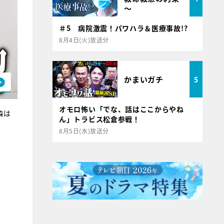
～
＃5 病院激震！パワハラ＆医療事故!?
8月4日(火)放送分
かまいガチ
5
オモロ怖い「でな、話はここからやね
森は
ん」トラビス松倉参戦！
8月5日(水)放送分