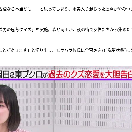
森香澄なら本当かも…」と思ってしまう、虚実入り混じった展開がやみつ
『アイ＝ラブ！げーみん
E齋藤樹愛羅＆佐々木舞
ビュー
ズ男の思考クイズ」を実施。森と岡田が、夜の街で女性たちから集めた
ことがあります」と切り出し、モラハラ彼氏に全否定され“洗脳状態”に