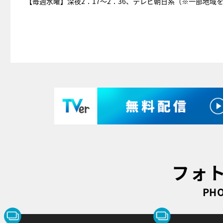
【毎週水曜】深夜2：17～2：36、テレビ朝日系（※一部地域
フォ
PHO