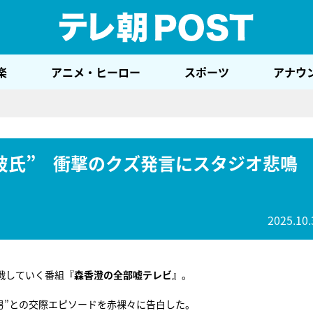
テレ
楽
アニメ・ヒーロー
スポーツ
アナウ
彼氏” 衝撃のクズ発言にスタジオ悲鳴
2025.10.
戦していく番組『
森香澄の全部嘘テレビ
』。
ズ男”との交際エピソードを赤裸々に告白した。