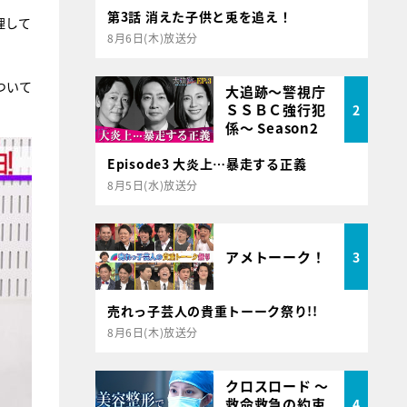
第3話 消えた子供と兎を追え！
理して
8月6日(木)放送分
ついて
大追跡～警視庁
ＳＳＢＣ強行犯
2
係～ Season2
Episode3 大炎上…暴走する正義
8月5日(水)放送分
アメトーーク！
3
売れっ子芸人の貴重トーーク祭り!!
8月6日(木)放送分
クロスロード ～
救命救急の約束
4