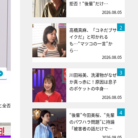
拒否！“後輩”だけ…
2026.08.05
2
高橋真麻、「コネだブサ
イクだ」と叩かれる
も…“マツコの一言”か
ら…
2026.08.05
3
川田裕美、洗濯物がなぜ
か真っ赤に！原因は息子
のポケットの中身…
2026.08.05
と全否
4
“後輩”今田美桜、“先輩
のパワハラ問題”に持論
「被害者の話だけで…
2026.08.05