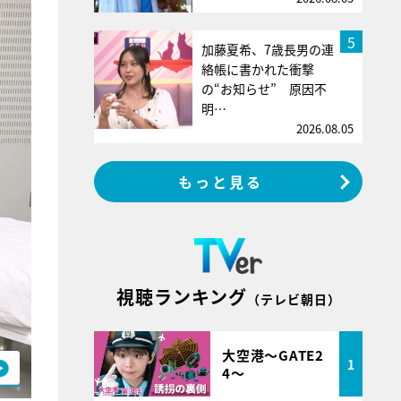
5
加藤夏希、7歳長男の連
絡帳に書かれた衝撃
の“お知らせ” 原因不
明…
2026.08.05
もっと見る
視聴ランキング
（テレビ朝日）
大空港～GATE2
1
4～