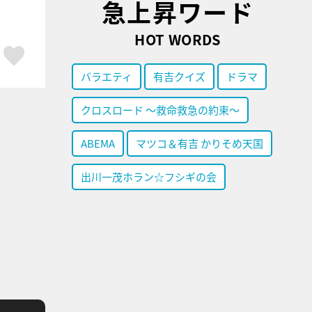
急上昇ワード
HOT WORDS
ア
はてブ
スキボタン
バラエティ
有吉クイズ
ドラマ
クロスロード ～救命救急の約束～
ABEMA
マツコ＆有吉 かりそめ天国
出川一茂ホラン☆フシギの会