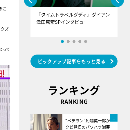
きに
ぐ』＝LOV
『タイムトラベルダディ』ダイアン
『
香SPインタ
津田篤宏SPインタビュー
～
“クズ
なって
ピックアップ記事をもっと見る
ランキング
RANKING
1
“ベテラン”船越英一郎が
クビ覚悟のパワハラ謝罪