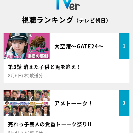
視聴ランキング
（テレビ朝日）
大空港～GATE24～
1
第3話 消えた子供と兎を追え！
8月6日(木)放送分
アメトーーク！
2
売れっ子芸人の貴重トーーク祭り!!
8月6日(木)放送分