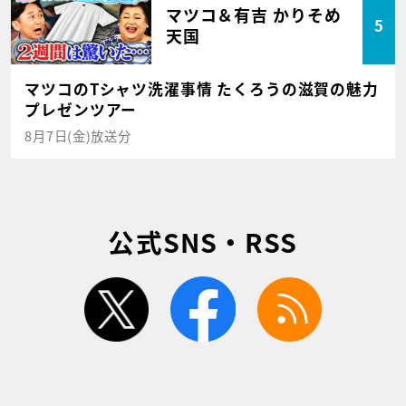
マツコ＆有吉 かりそめ
5
天国
マツコのTシャツ洗濯事情 たくろうの滋賀の魅力
プレゼンツアー
8月7日(金)放送分
公式SNS・RSS
twitter
facebook
rss