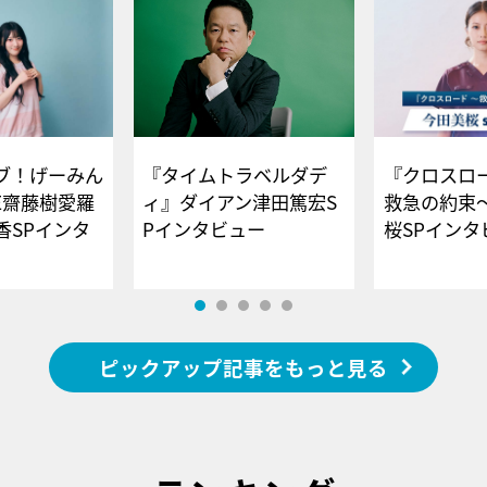
ブ！げーみん
『タイムトラベルダデ
『クロスロー
E齋藤樹愛羅
ィ』ダイアン津田篤宏S
救急の約束
香SPインタ
Pインタビュー
桜SPイ
ピックアップ記事をもっと見る