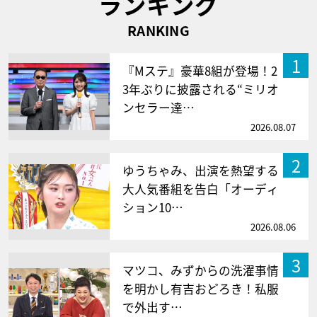
ランキング
RANKING
1
『Mステ』豪華8組が登場！2
3年ぶりに披露される“ミリオ
ンセラー達…
2026.08.07
2
ゆうちゃみ、出演を熱望する
大人気番組を告白「オーディ
ション10…
2026.08.06
3
マツコ、みずからの洗濯事情
を明かし有吉おどろき！私服
で外出す…