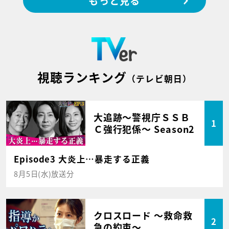
もっと見る
視聴ランキング
（テレビ朝日）
大追跡～警視庁ＳＳＢ
1
Ｃ強行犯係～ Season2
Episode3 大炎上…暴走する正義
8月5日(水)放送分
クロスロード ～救命救
2
急の約束～