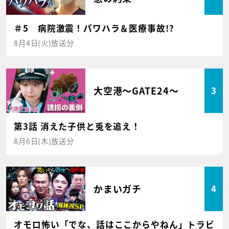
＃5 病院激震！パワハラ＆医療事故!?
8月4日(火)放送分
大空港～GATE24～
3
第3話 消えた子供と兎を追え！
8月6日(木)放送分
かまいガチ
4
オモロ怖い「でな、話はここからやねん」トラビ