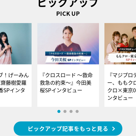
ピックアップ
PICK UP
ブ！げーみん
『クロスロード ～救命
『マジプロ
E齋藤樹愛羅
救急の約束～』今田美
ー、ももク
香SPインタ
桜SPインタビュー
クロ×東京0
ンタビュー
ピックアップ記事をもっと見る