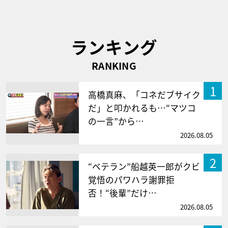
ランキング
RANKING
1
高橋真麻、「コネだブサイク
だ」と叩かれるも…“マツコ
の一言”から…
2026.08.05
2
“ベテラン”船越英一郎がクビ
覚悟のパワハラ謝罪拒
否！“後輩”だけ…
2026.08.05