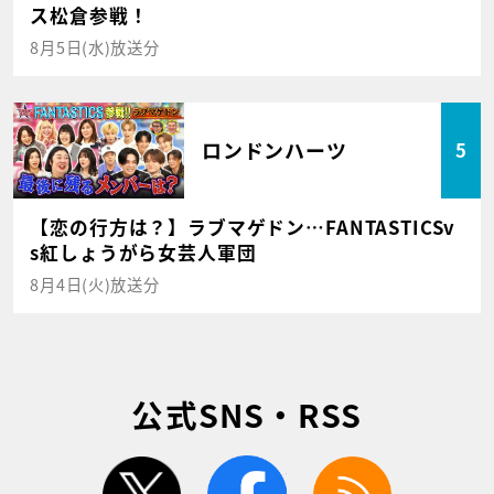
ス松倉参戦！
8月5日(水)放送分
ロンドンハーツ
5
【恋の行方は？】ラブマゲドン…FANTASTICSv
s紅しょうがら女芸人軍団
8月4日(火)放送分
公式SNS・RSS
twitter
facebook
rss