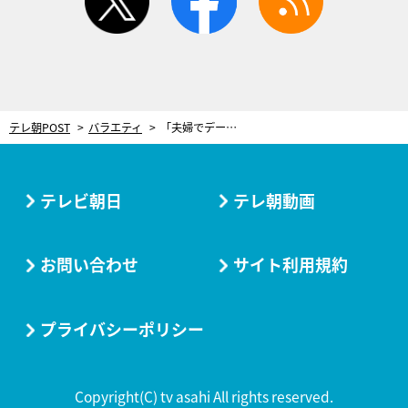
テレ朝POST
バラエティ
「夫婦でデートはする？」青木裕子＆ナイナイ矢部、ミキティ＆庄司智春、横澤夏子夫妻…それぞれのお出かけ事情
テレビ朝日
テレ朝動画
お問い合わせ
サイト利用規約
プライバシーポリシー
Copyright(C) tv asahi All rights reserved.