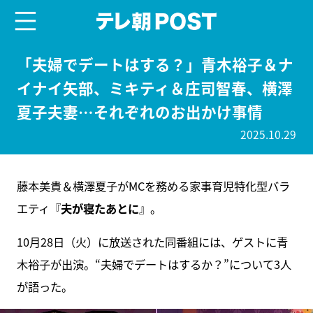
menu
テレ朝POST
「夫婦でデートはする？」青木裕子＆ナ
イナイ矢部、ミキティ＆庄司智春、横澤
夏子夫妻…それぞれのお出かけ事情
2025.10.29
藤本美貴＆横澤夏子がMCを務める家事育児特化型バラ
エティ『
夫が寝たあとに
』。
10月28日（火）に放送された同番組には、ゲストに青
木裕子が出演。“夫婦でデートはするか？”について3人
が語った。