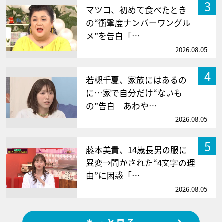
3
マツコ、初めて食べたとき
の“衝撃度ナンバーワングル
メ”を告白「…
2026.08.05
4
若槻千夏、家族にはあるの
に…家で自分だけ“ないも
の”告白 あわや…
2026.08.05
5
藤本美貴、14歳長男の服に
異変→聞かされた“4文字の理
由”に困惑「…
2026.08.05