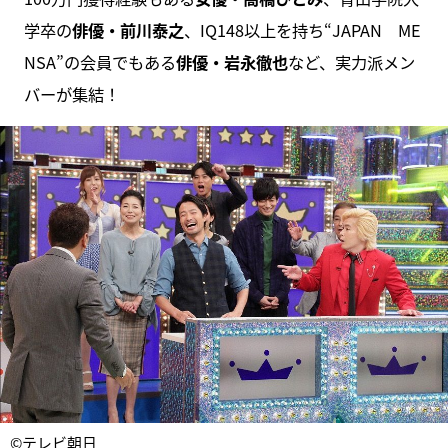
学卒の
俳優・前川泰之
、IQ148以上を持ち“JAPAN ME
NSA”の会員でもある
俳優・岩永徹也
など、実力派メン
バーが集結！
©テレビ朝日