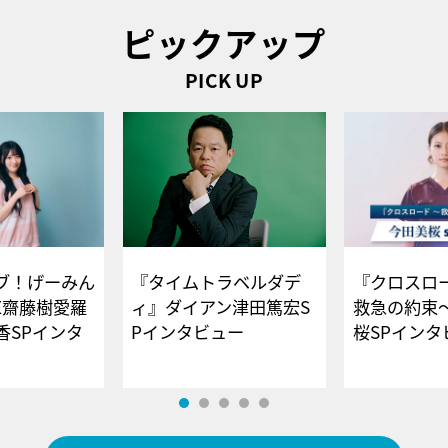
ピックアップ
PICK UP
ブ！げーみん
『タイムトラベルダデ
『クロスロー
E齋藤樹愛羅
ィ』ダイアン津田篤宏S
救急の約束
香SPインタ
Pインタビュー
桜SPイ