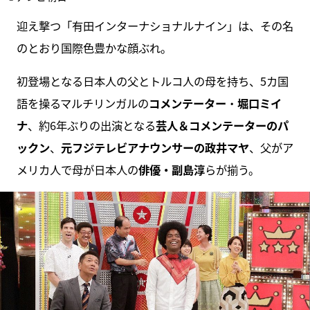
迎え撃つ「有田インターナショナルナイン」は、その名
のとおり国際色豊かな顔ぶれ。
初登場となる日本人の父とトルコ人の母を持ち、5カ国
語を操るマルチリンガルの
コメンテーター
・
堀口ミイ
ナ
、約6年ぶりの出演となる
芸人＆コメンテーターのパ
ックン
、
元フジテレビアナウンサーの政井マヤ
、父がア
メリカ人で母が日本人の
俳優・副島淳
らが揃う。