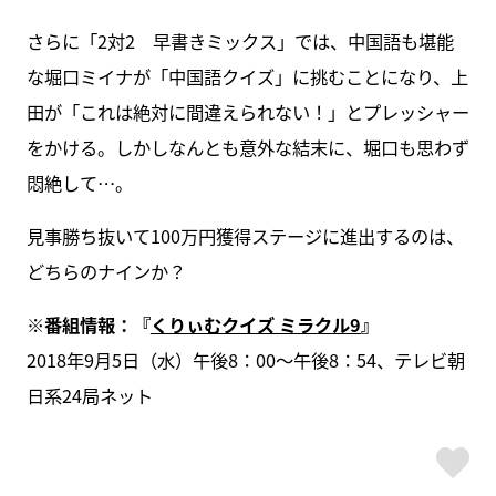
さらに「2対2 早書きミックス」では、中国語も堪能
な堀口ミイナが「中国語クイズ」に挑むことになり、上
田が「これは絶対に間違えられない！」とプレッシャー
をかける。しかしなんとも意外な結末に、堀口も思わず
悶絶して…。
見事勝ち抜いて100万円獲得ステージに進出するのは、
どちらのナインか？
※番組情報：『
くりぃむクイズ ミラクル9
』
2018年9月5日（水）午後8：00～午後8：54、テレビ朝
日系24局ネット
ス