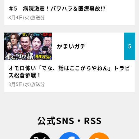
＃5 病院激震！パワハラ＆医療事故!?
8月4日(火)放送分
かまいガチ
5
オモロ怖い「でな、話はここからやねん」トラビ
ス松倉参戦！
8月5日(水)放送分
公式SNS・RSS
twitter
facebook
rss