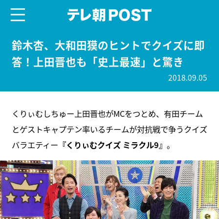
menu
テレ朝POST
鈴木杏、大和田獏のヒントでクイズに即
答！上田晋也も「史上最速」と驚き
2018.09.05
くりぃむしちゅー上田晋也がMCをつとめ、有田チーム
とゲストキャプテン率いるチームが対抗戦で争うクイズ
バラエティー
『くりぃむクイズ ミラクル9』
。