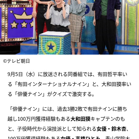
©テレビ朝日
9月5日（水）に放送される同番組では、有田哲平率い
る「有田インターナショナルナイン」と、大和田獏率い
る「俳優ナイン」がクイズで激突する。
「俳優ナイン」には、過去3勝2敗で有田ナインに勝ち
越し100万円獲得経験もある
大和田獏
キャプテンのも
と、子役時代から演技派として知られる
女優・鈴木杏
、
100万円獲得経験もある
女優・高橋ひとみ
、青山学院大