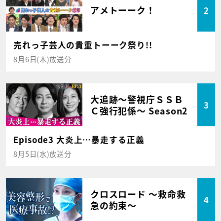
アメトーーク！
2
売れっ子芸人の貴重トーーク祭り!!
8月6日(木)放送分
大追跡～警視庁ＳＳＢ
3
Ｃ強行犯係～ Season2
Episode3 大炎上…暴走する正義
8月5日(水)放送分
クロスロード ～救命救
4
急の約束～