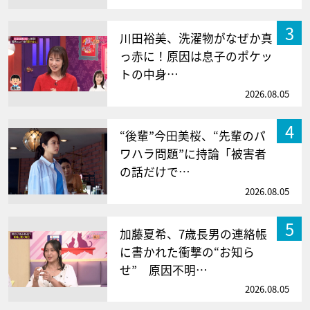
3
川田裕美、洗濯物がなぜか真
っ赤に！原因は息子のポケッ
トの中身…
2026.08.05
4
“後輩”今田美桜、“先輩のパ
ワハラ問題”に持論「被害者
の話だけで…
2026.08.05
5
加藤夏希、7歳長男の連絡帳
に書かれた衝撃の“お知ら
せ” 原因不明…
2026.08.05