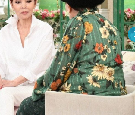
『アイ＝ラブ！げーみん
E齋藤樹愛羅＆佐々木舞
ビュー