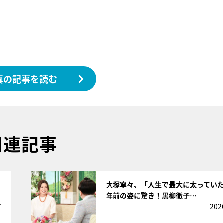
真の記事を読む
関連記事
サムネイル
大塚寧々、「人生で最大に太っていた
年前の姿に驚き！黒柳徹子…
7
202