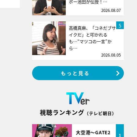
ボー池田が伝授！…
2026.08.07
5
高橋真麻、「コネだブサ
イクだ」と叩かれる
も…“マツコの一言”か
ら…
2026.08.05
もっと見る
視聴ランキング
（テレビ朝日）
大空港～GATE2
1