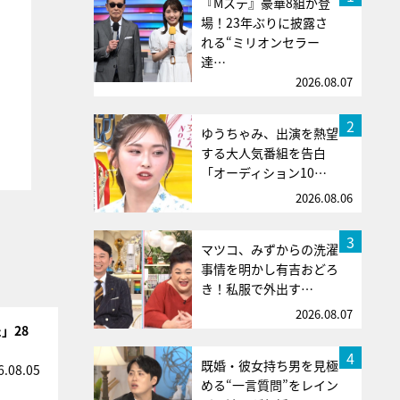
『Mステ』豪華8組が登
場！23年ぶりに披露さ
れる“ミリオンセラー
達…
2026.08.07
2
ゆうちゃみ、出演を熱望
する大人気番組を告白
「オーディション10…
2026.08.06
3
マツコ、みずからの洗濯
事情を明かし有吉おどろ
き！私服で外出す…
2026.08.07
」28
4
既婚・彼女持ち男を見極
6.08.05
める“一言質問”をレイン