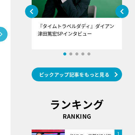
ぐ』＝LOV
『タイムトラベルダディ』ダイアン
『
香SPインタ
津田篤宏SPインタビュー
～
ピックアップ記事をもっと見る
ランキング
RANKING
1