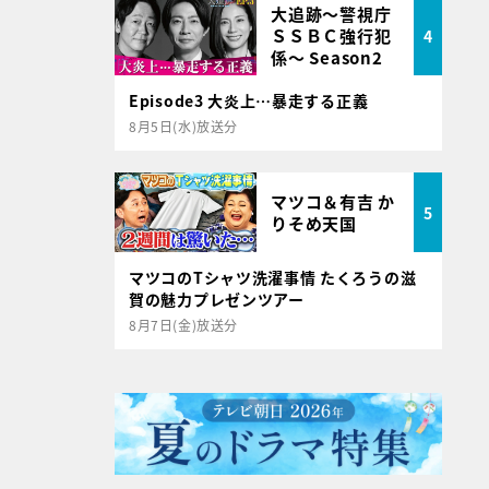
大追跡～警視庁
ＳＳＢＣ強行犯
4
係～ Season2
Episode3 大炎上…暴走する正義
8月5日(水)放送分
マツコ＆有吉 か
5
りそめ天国
マツコのTシャツ洗濯事情 たくろうの滋
賀の魅力プレゼンツアー
8月7日(金)放送分