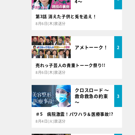
4～
第3話 消えた子供と兎を追え！
8月6日(木)放送分
アメトーーク！
2
売れっ子芸人の貴重トーーク祭り!!
8月6日(木)放送分
クロスロード ～
救命救急の約束
3
～
＃5 病院激震！パワハラ＆医療事故!?
8月4日(火)放送分