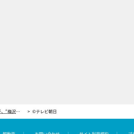
研ナオコ「骨折事件」の真相！徹子、“梅沢富美男が怪しい”と厳しい取調べ
©テレビ朝日
レ朝動画
お問い合わせ
サイト利用規約
プ