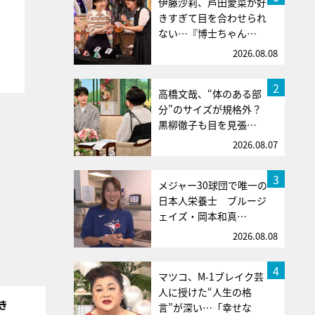
伊藤沙莉、芦田愛菜が好
きすぎて目を合わせられ
ない…『博士ちゃん…
2026.08.08
2
高橋文哉、“体のある部
分”のサイズが規格外？
黒柳徹子も目を見張…
2026.08.07
3
メジャー30球団で唯一の
日本人栄養士 ブルージ
ェイズ・岡本和真…
2026.08.08
4
マツコ、M-1ブレイク芸
人に授けた“人生の格
き
言”が深い…「幸せな