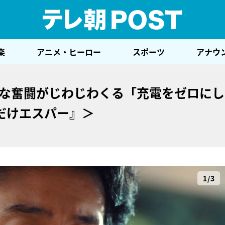
テレ
楽
アニメ・ヒーロー
スポーツ
アナウ
味な奮闘がじわじわくる「充電をゼロに
だけエスパー』＞
1/3