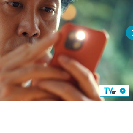
『アイ＝ラブ！げーみん
E齋藤樹愛羅＆佐々木舞
ビュー