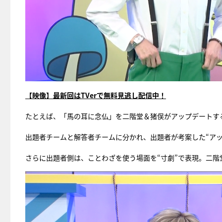
【映像】最新回はTVerで無料見逃し配信中！
たとえば、「馬の耳に念仏」を二階堂＆猪俣がアップデートす
出題者チームと解答者チームに分かれ、出題者が考案した“ア
さらに出題者側は、ことわざを使う場面を“寸劇”で表現。二