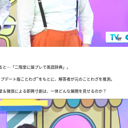
ると…「二階堂に誕プレで英語辞典」。
ップデート版ことわざ”をもとに、解答者が元のことわざを推測。
階堂＆猪俣による即興寸劇は、一体どんな展開を見せるのか？