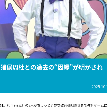
『アイ＝ラブ！げーみん
E齋藤樹愛羅＆佐々木舞
ビュー
z・猪俣周杜との過去の“因縁”が明かされ
2025.10.
俣周杜（timelesz）の3人がちょっと奇妙な教育番組の世界で教育ゲーム