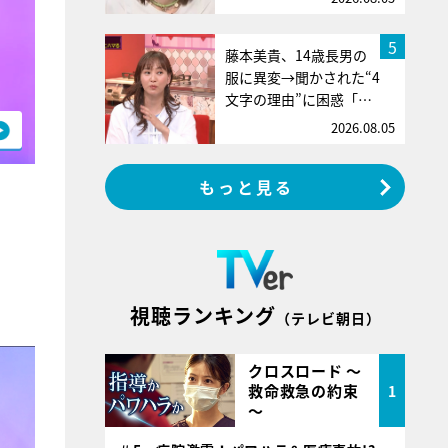
5
藤本美貴、14歳長男の
服に異変→聞かされた“4
文字の理由”に困惑「…
2026.08.05
もっと見る
視聴ランキング
（テレビ朝日）
クロスロード ～
救命救急の約束
1
～