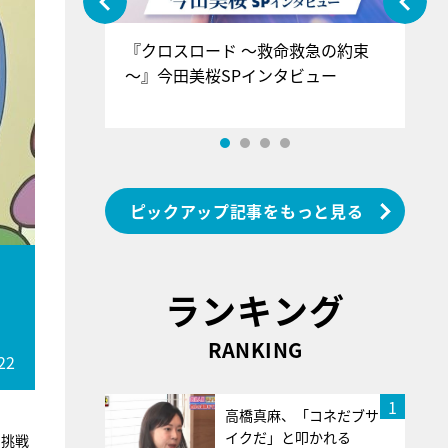
ぐ』＝LOV
『クロスロード ～救命救急の約束
『
香SPインタ
～』今田美桜SPインタビュー
ロ
ン
ピックアップ記事をもっと見る
ランキング
RANKING
22
1
高橋真麻、「コネだブサ
イクだ」と叩かれる
に挑戦