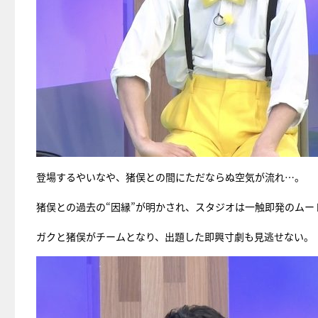
登場するやいなや、猪俣との間にただならぬ空気が流れ…。
猪俣との過去の“因縁”が明かされ、スタジオは一触即発のムー
ガクと猪俣がチームとなり、出題した即興寸劇も見逃せない。