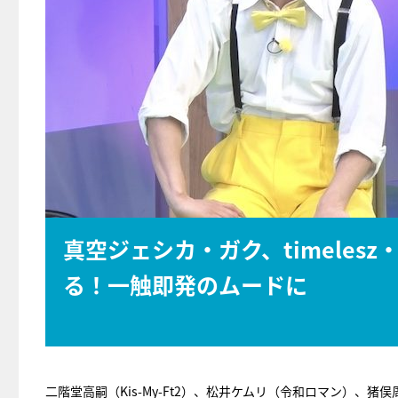
真空ジェシカ・ガク、timeles
る！一触即発のムードに
二階堂高嗣（Kis-My-Ft2）、松井ケムリ（令和ロマン）、猪