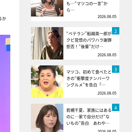
も…“マツコの一言”か
ら…
2026.08.05
るか
2
“ベテラン”船越英一郎が
クビ覚悟のパワハラ謝罪
拒否！“後輩”だけ…
2026.08.05
3
マツコ、初めて食べたと
きの“衝撃度ナンバーワ
ングルメ”を告白「…
2026.08.05
4
若槻千夏、家族にはある
のに…家で自分だけ“な
いもの”告白 あわや…
2026.08.05