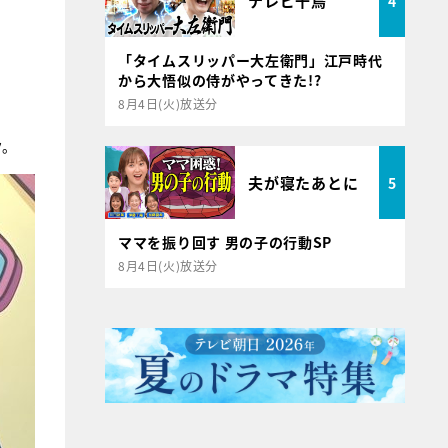
テレビ千鳥
4
「タイムスリッパー大左衛門」江戸時代
から大悟似の侍がやってきた!?
8月4日(火)放送分
ク。
夫が寝たあとに
5
ママを振り回す 男の子の行動SP
8月4日(火)放送分