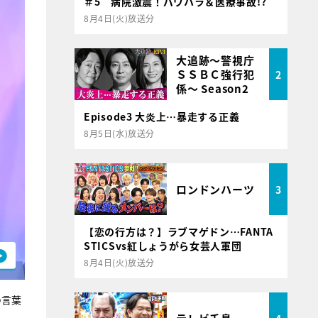
＃5 病院激震！パワハラ＆医療事故!?
8月4日(火)放送分
大追跡～警視庁
ＳＳＢＣ強行犯
2
係～ Season2
Episode3 大炎上…暴走する正義
8月5日(水)放送分
ロンドンハーツ
3
【恋の行方は？】ラブマゲドン…FANTA
STICSvs紅しょうがら女芸人軍団
8月4日(火)放送分
の言葉