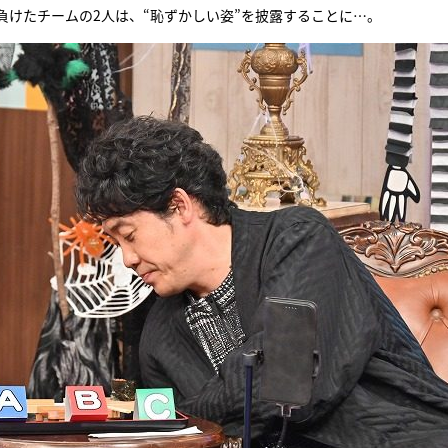
けたチームの2人は、“恥ずかしい姿”を披露することに…。
『アイ＝ラブ！げーみん
E齋藤樹愛羅＆佐々木舞
ビュー