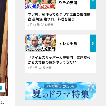
4
りそめ天国
マツ有、AI使ってる？ U字工事の敵情視
察 長崎編 熊プロ、料理を習う
7月31日(金)放送分
テレビ千鳥
5
「タイムスリッパー大左衛門」江戸時代
から大悟似の侍がやってきた!?
8月4日(火)放送分
れは