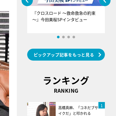
ぐ』＝LOV
『クロスロード ～救命救急の約束
『
香SPインタ
～』今田美桜SPインタビュー
ロ
ン
ピックアップ記事をもっと見る
ランキング
RANKING
1
高橋真麻、「コネだブサ
イクだ」と叩かれる