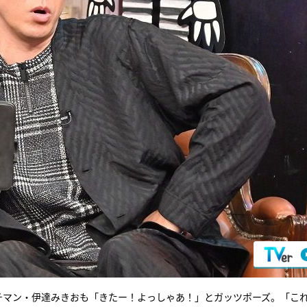
チマン・伊達みきおも「きたー！よっしゃあ！」とガッツポーズ。「こ