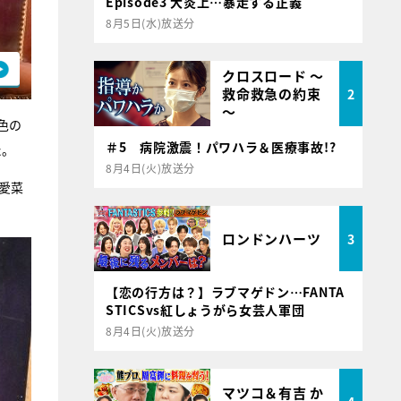
Episode3 大炎上…暴走する正義
8月5日(水)放送分
クロスロード ～
救命救急の約束
2
～
色の
＃5 病院激震！パワハラ＆医療事故!?
た。
8月4日(火)放送分
愛菜
ロンドンハーツ
3
【恋の行方は？】ラブマゲドン…FANTA
STICSvs紅しょうがら女芸人軍団
8月4日(火)放送分
マツコ＆有吉 か