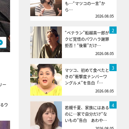
も…“マツコの一言”か
ら…
2026.08.05
2
“ベテラン”船越英一郎が
クビ覚悟のパワハラ謝罪
拒否！“後輩”だけ…
2026.08.05
3
マツコ、初めて食べたと
きの“衝撃度ナンバーワ
ングルメ”を告白「…
リー
2026.08.05
4
いるウ
若槻千夏、家族にはある
のに…家で自分だけ“な
いもの”告白 あわや…
2026.08.05