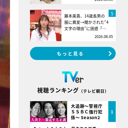
5
藤本美貴、14歳長男の
服に異変→聞かされた“4
文字の理由”に困惑「…
2026.08.05
もっと見る
視聴ランキング
（テレビ朝日）
大追跡～警視庁
ＳＳＢＣ強行犯
1
係～ Season2