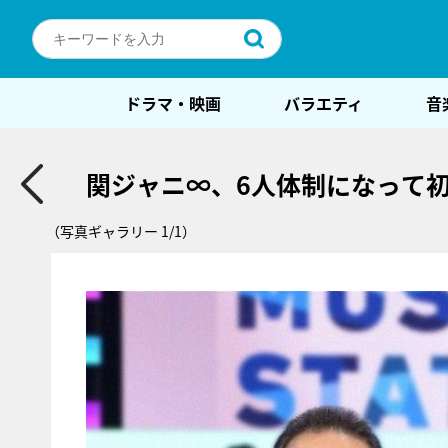
ドラマ・映画
バラエティ
音
関ジャニ∞、6人体制になって初
（写真ギャラリー 1/1）