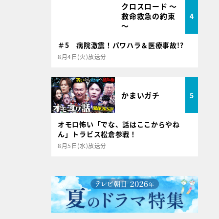
クロスロード ～
救命救急の約束
4
～
＃5 病院激震！パワハラ＆医療事故!?
8月4日(火)放送分
かまいガチ
5
オモロ怖い「でな、話はここからやね
ん」トラビス松倉参戦！
8月5日(水)放送分