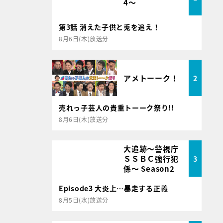
4～
第3話 消えた子供と兎を追え！
8月6日(木)放送分
アメトーーク！
2
売れっ子芸人の貴重トーーク祭り!!
8月6日(木)放送分
大追跡～警視庁
ＳＳＢＣ強行犯
3
係～ Season2
Episode3 大炎上…暴走する正義
8月5日(水)放送分