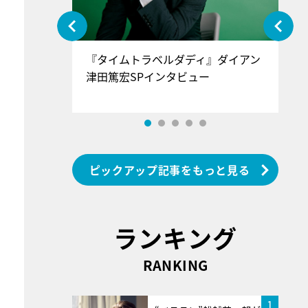
ぐ』＝LOV
『タイムトラベルダディ』ダイアン
『
香SPインタ
津田篤宏SPインタビュー
～
ピックアップ記事をもっと見る
ランキング
RANKING
1