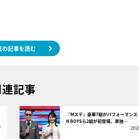
真の記事を読む
関連記事
サムネイル
『Mステ』豪華7組がパフォーマンス！
N BOYSら2組が初登場、単独…
7
202