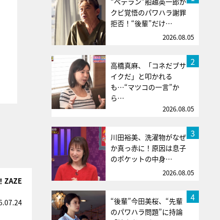
“ベテラン”船越英一郎が
クビ覚悟のパワハラ謝罪
拒否！“後輩”だけ…
2026.08.05
2
高橋真麻、「コネだブサ
イクだ」と叩かれる
も…“マツコの一言”か
ら…
2026.08.05
3
川田裕美、洗濯物がなぜ
か真っ赤に！原因は息子
のポケットの中身…
2026.08.05
ZAZE
4
“後輩”今田美桜、“先輩
6.07.24
のパワハラ問題”に持論