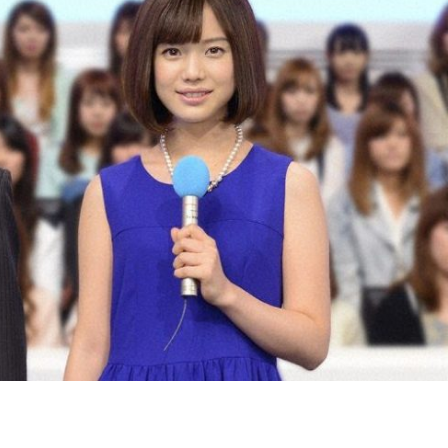
『アイ＝ラブ！げーみん
E齋藤樹愛羅＆佐々木舞
ビュー