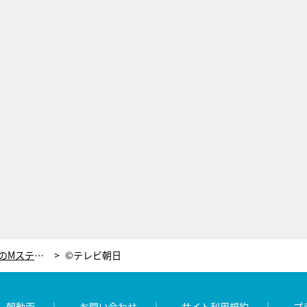
関ジャニ∞、6人体制になって初めてのMステ！楽曲提供のWANIMAも登場
©テレビ朝日
レ朝動画
お問い合わせ
サイト利用規約
プ