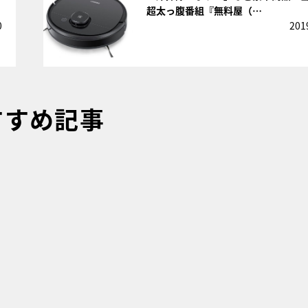
超太っ腹番組『無料屋（…
0
201
すすめ記事