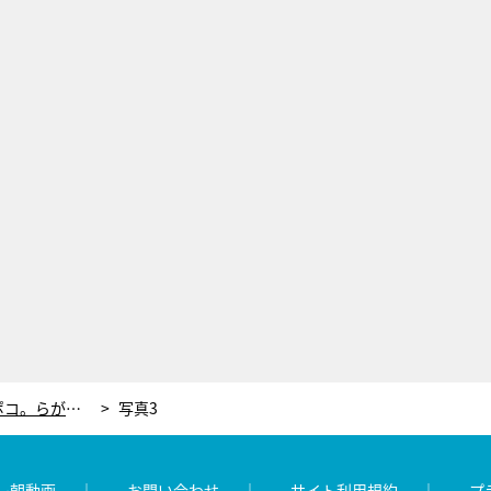
「今年これで勝負する！」クールポコ。らが再ブレイクをかけて“新ネタ”を披露
写真3
レ朝動画
お問い合わせ
サイト利用規約
プ