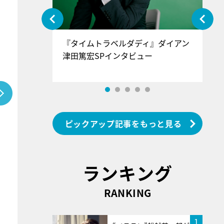
ぐ』＝LOV
『タイムトラベルダディ』ダイアン
『
香SPインタ
津田篤宏SPインタビュー
～
ピックアップ記事をもっと見る
ランキング
RANKING
1