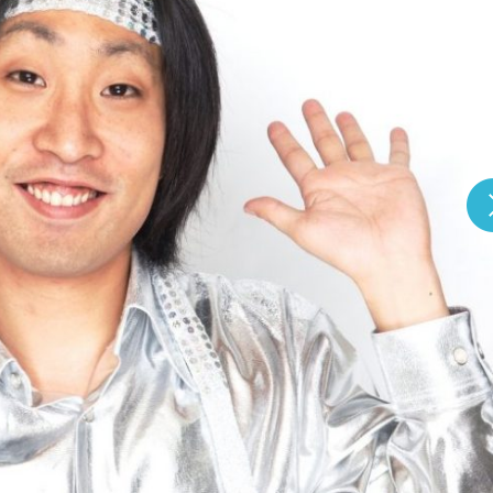
『アイ＝ラブ！げーみん
E齋藤樹愛羅＆佐々木舞
ビュー