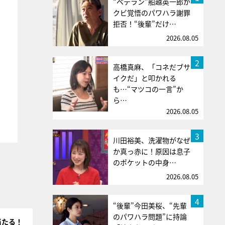
“ベテラン”船越英一郎が
クビ覚悟のパワハラ謝罪
拒否！“後輩”だけ…
2026.08.05
2
高橋真麻、「コネだブサ
イクだ」と叩かれる
も…“マツコの一言”か
ら…
2026.08.05
3
川田裕美、洗濯物がなぜ
か真っ赤に！原因は息子
のポケットの中身…
2026.08.05
4
“後輩”今田美桜、“先輩
のパワハラ問題”に持論
当たる！