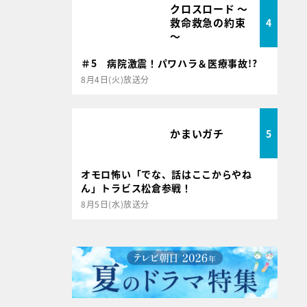
クロスロード ～
救命救急の約束
4
～
＃5 病院激震！パワハラ＆医療事故!?
8月4日(火)放送分
かまいガチ
5
オモロ怖い「でな、話はここからやね
ん」トラビス松倉参戦！
8月5日(水)放送分