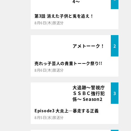
4～
第3話 消えた子供と兎を追え！
8月6日(木)放送分
アメトーーク！
2
売れっ子芸人の貴重トーーク祭り!!
8月6日(木)放送分
大追跡～警視庁
ＳＳＢＣ強行犯
3
係～ Season2
Episode3 大炎上…暴走する正義
8月5日(水)放送分