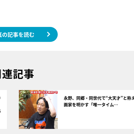
真の記事を読む
関連記事
サムネイル
中
永野、同郷・同世代で“大天才”と称
画家を明かす「唯一タイム…
6