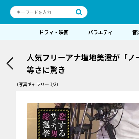
ドラマ・映画
バラエティ
音
人気フリーアナ塩地美澄が「ノ
等さに驚き
（写真ギャラリー 1/2）