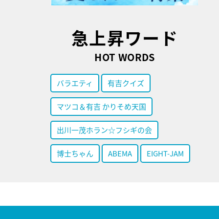
急上昇ワード
HOT WORDS
バラエティ
有吉クイズ
マツコ＆有吉 かりそめ天国
出川一茂ホラン☆フシギの会
博士ちゃん
ABEMA
EIGHT-JAM