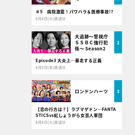
＃5 病院激震！パワハラ＆医療事故!?
8月4日(火)放送分
大追跡～警視庁
ＳＳＢＣ強行犯
2
係～ Season2
Episode3 大炎上…暴走する正義
8月5日(水)放送分
ロンドンハーツ
3
【恋の行方は？】ラブマゲドン…FANTA
STICSvs紅しょうがら女芸人軍団
8月4日(火)放送分