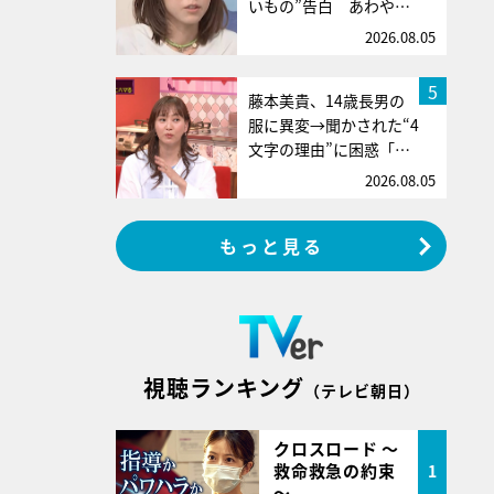
いもの”告白 あわや…
2026.08.05
5
藤本美貴、14歳長男の
服に異変→聞かされた“4
文字の理由”に困惑「…
2026.08.05
もっと見る
視聴ランキング
（テレビ朝日）
クロスロード ～
救命救急の約束
1
～