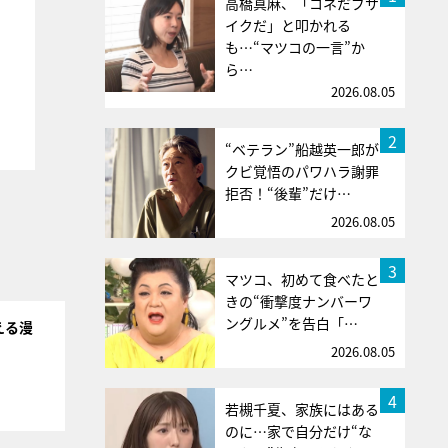
高橋真麻、「コネだブサ
イクだ」と叩かれる
も…“マツコの一言”か
ら…
2026.08.05
2
“ベテラン”船越英一郎が
クビ覚悟のパワハラ謝罪
拒否！“後輩”だけ…
2026.08.05
3
マツコ、初めて食べたと
きの“衝撃度ナンバーワ
ングルメ”を告白「…
える漫
2026.08.05
4
若槻千夏、家族にはある
のに…家で自分だけ“な