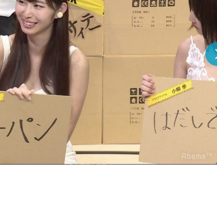
『アイ＝ラブ！げーみん
E齋藤樹愛羅＆佐々木舞
ビュー