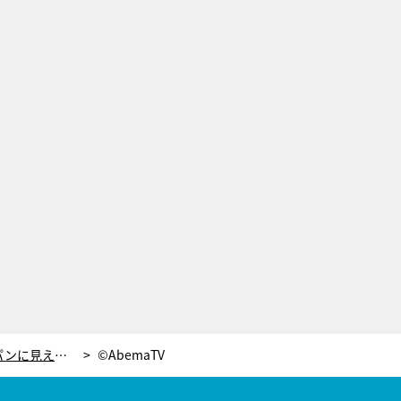
人気フリーアナ塩地美澄が「ノーパンに見える」テク披露！ブラマヨ小杉、高等さに驚き
©AbemaTV