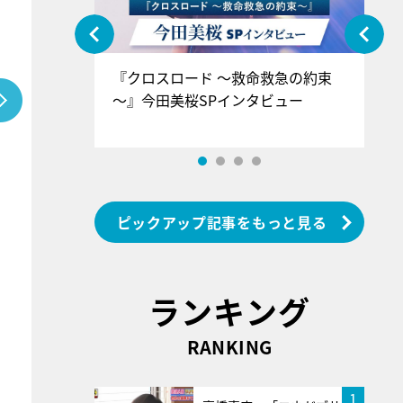
ぐ』＝LOV
『クロスロード ～救命救急の約束
『
香SPインタ
～』今田美桜SPインタビュー
ロ
ン
ピックアップ記事をもっと見る
ランキング
RANKING
1