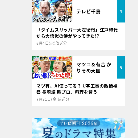
テレビ千鳥
4
「タイムスリッパー大左衛門」江戸時代
から大悟似の侍がやってきた!?
8月4日(火)放送分
マツコ＆有吉 か
5
りそめ天国
マツ有、AI使ってる？ U字工事の敵情視
察 長崎編 熊プロ、料理を習う
7月31日(金)放送分