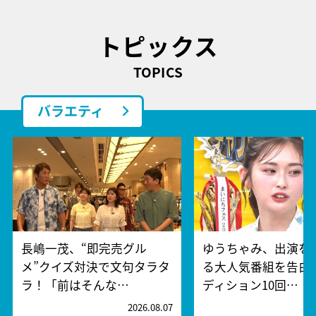
トピックス
TOPICS
バラエティ
長嶋一茂、“即完売グル
ゆうちゃみ、出演を
メ”クイズ対決で文句タラタ
る大人気番組を告白
ラ！「前はそんな…
ディション10回…
2026.08.07
2