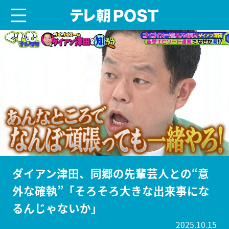
menu
テレ朝POST
ダイアン津田、同郷の先輩芸人との“意
外な確執”「そろそろ大きな出来事にな
るんじゃないか」
2025.10.15