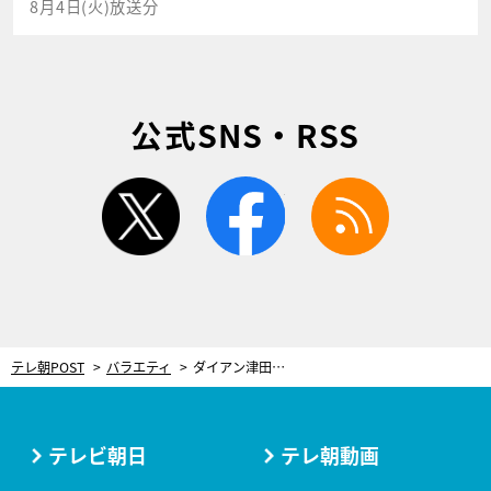
8月4日(火)放送分
公式SNS・RSS
twitter
facebook
rss
テレ朝POST
バラエティ
ダイアン津田、同郷の先輩芸人との“意外な確執”「そろそろ大きな出来事になるんじゃないか」
テレビ朝日
テレ朝動画