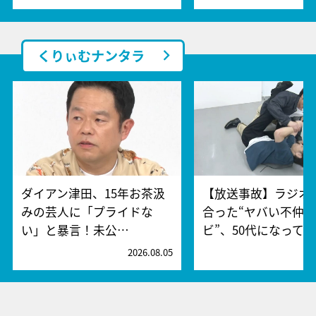
くりぃむナンタラ
ダイアン津田、15年お茶汲
【放送事故】ラジオ
みの芸人に「プライドな
合った“ヤバい不仲
い」と暴言！未公…
ビ”、50代になって…
2026.08.05
2