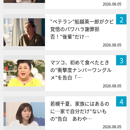
2026.08.05
2
“ベテラン”船越英一郎がクビ
覚悟のパワハラ謝罪拒
否！“後輩”だけ…
2026.08.05
3
マツコ、初めて食べたとき
の“衝撃度ナンバーワングル
メ”を告白「…
2026.08.05
4
若槻千夏、家族にはあるの
に…家で自分だけ“ないも
の”告白 あわや…
2026.08.05