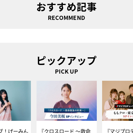
おすすめ記事
RECOMMEND
ピックアップ
PICK UP
ブ！げーみん
『クロスロード ～救命
『マジプロ