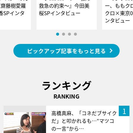
E齋藤樹愛羅
救急の約束～』今田美
ー、ももク
香SPインタ
桜SPインタビュー
クロ×東京0
ンタビュー
ピックアップ記事をもっと見る
ランキング
RANKING
1
高橋真麻、「コネだブサイク
だ」と叩かれるも…“マツコ
の一言”から…