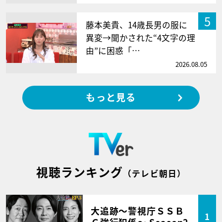
5
藤本美貴、14歳長男の服に
異変→聞かされた“4文字の理
由”に困惑「…
2026.08.05
もっと見る
視聴ランキング
（テレビ朝日）
大追跡～警視庁ＳＳＢ
1
Ｃ強行犯係～ Season2