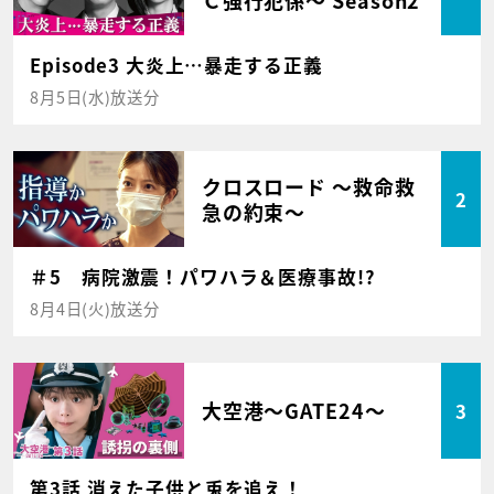
Episode3 大炎上…暴走する正義
8月5日(水)放送分
クロスロード ～救命救
2
急の約束～
＃5 病院激震！パワハラ＆医療事故!?
8月4日(火)放送分
大空港～GATE24～
3
第3話 消えた子供と兎を追え！