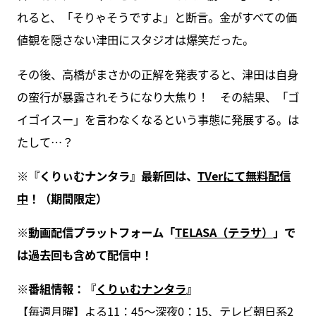
れると、「そりゃそうですよ」と断言。金がすべての価
値観を隠さない津田にスタジオは爆笑だった。
その後、高橋がまさかの正解を発表すると、津田は自身
の蛮行が暴露されそうになり大焦り！ その結果、「ゴ
イゴイスー」を言わなくなるという事態に発展する。は
たして…？
※
『くりぃむナンタラ』最新回は、
TVer
にて無料配信
中
！（期間限定）
※
動画配信プラットフォーム「
TELASA
（テラサ）
」で
は過去回も含めて配信中！
※
番組情報：『
くりぃむナンタラ
』
【毎週月曜】よる11：45～深夜0：15、テレビ朝日系2