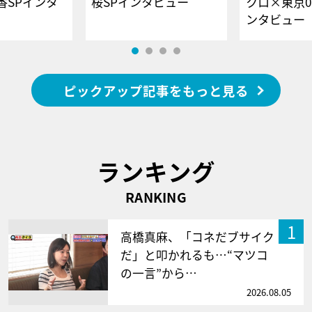
香SPインタ
桜SPインタビュー
クロ×東京0
ンタビュー
ピックアップ記事をもっと見る
ランキング
RANKING
1
高橋真麻、「コネだブサイク
だ」と叩かれるも…“マツコ
の一言”から…
2026.08.05