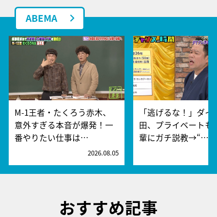
ABEMA
M-1王者・たくろう赤木、
「逃げるな！」ダイ
意外すぎる本音が爆発！一
田、プライベートも
番やりたい仕事は…
輩にガチ説教→“…
2026.08.05
2
おすすめ記事