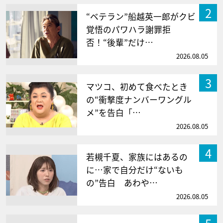
2
“ベテラン”船越英一郎がクビ
覚悟のパワハラ謝罪拒
否！“後輩”だけ…
2026.08.05
3
マツコ、初めて食べたとき
の“衝撃度ナンバーワングル
メ”を告白「…
2026.08.05
4
若槻千夏、家族にはあるの
に…家で自分だけ“ないも
の”告白 あわや…
2026.08.05