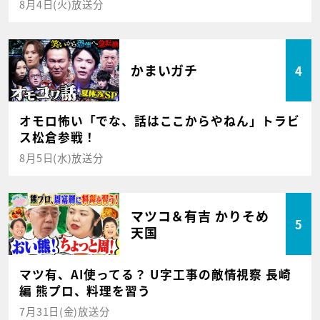
8月4日(火)放送分
かまいガチ
4
オモロ怖い「でな、話はここからやねん」トラビ
ス松倉参戦！
8月5日(水)放送分
マツコ＆有吉 かりそめ
5
天国
マツ有、AI使ってる？ U字工事の敵情視察 長崎
編 熊プロ、料理を習う
7月31日(金)放送分