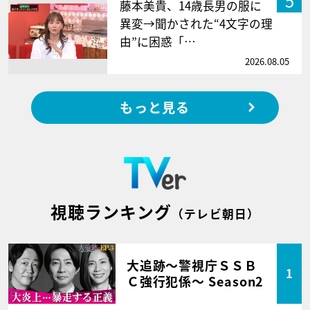
5
藤本美貴、14歳長男の服に
異変→聞かされた“4文字の理
由”に困惑「…
2026.08.05
もっと見る
視聴ランキング
（テレビ朝日）
大追跡～警視庁ＳＳＢ
1
Ｃ強行犯係～ Season2