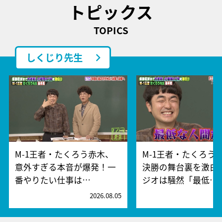
トピックス
TOPICS
しくじり先生
M-1王者・たくろう赤木、
M-1王者・たくろう
意外すぎる本音が爆発！一
決勝の舞台裏を激白
番やりたい仕事は…
ジオは騒然「最低…
2026.08.05
2