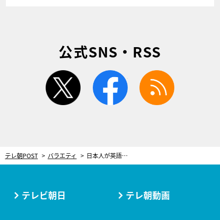
公式SNS・RSS
twitter
facebook
rss
テレ朝POST
バラエティ
日本人が英語を話せない“2大理由” その一つに90年代のテレビ番組に潜んだ文化も「我々も笑ってはいけなかった」
テレビ朝日
テレ朝動画