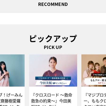
RECOMMEND
ピックアップ
PICK UP
ブ！げーみん
『クロスロード ～救命
『マジプロ
E齋藤樹愛羅
救急の約束～』今田美
ー、ももク