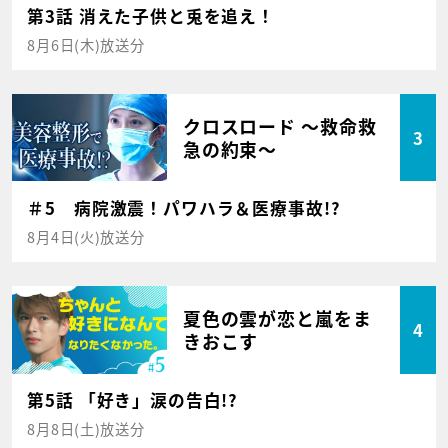
第3話 消えた子供と兎を追え！
8月6日(木)放送分
クロスロード ～救命救
3
急の約束～
＃5 病院激震！パワハラ＆医療事故!?
8月4日(火)放送分
夏色の雲が恋と嵐をま
4
きおこす
第5話 「好き」涙の告白!?
8月8日(土)放送分