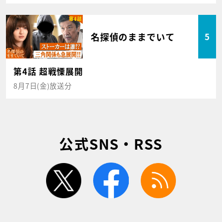
名探偵のままでいて
5
第4話 超戦慄展開
8月7日(金)放送分
公式SNS・RSS
twitter
facebook
rss