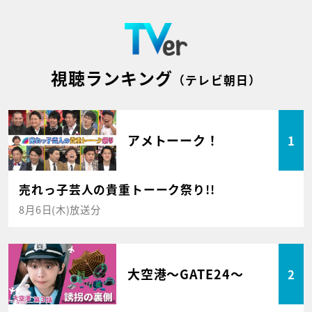
視聴ランキング
（テレビ朝日）
アメトーーク！
1
売れっ子芸人の貴重トーーク祭り!!
8月6日(木)放送分
大空港～GATE24～
2