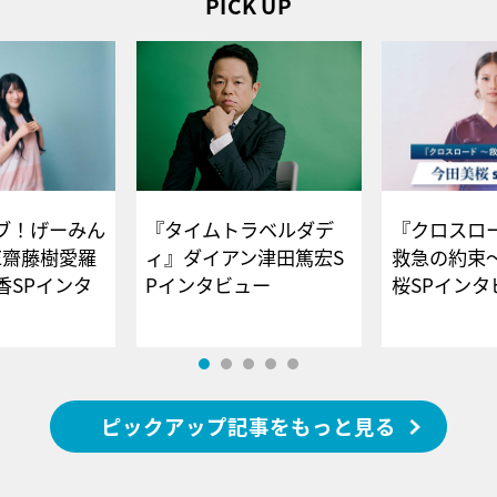
PICK UP
ブ！げーみん
『タイムトラベルダデ
『クロスロー
E齋藤樹愛羅
ィ』ダイアン津田篤宏S
救急の約束
香SPインタ
Pインタビュー
桜SPイ
ピックアップ記事をもっと見る