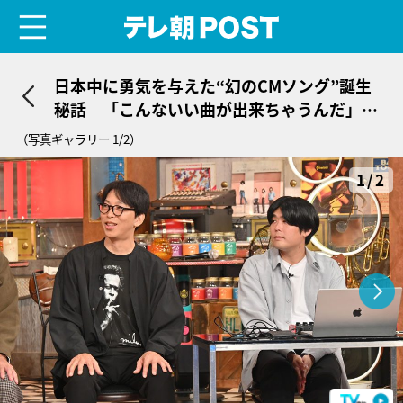
menu
テレ朝POST
日本中に勇気を与えた“幻のCMソング”誕生
秘話 「こんないい曲が出来ちゃうんだ」と
音楽Pも感動
（写真ギャラリー 1/2）
1/2