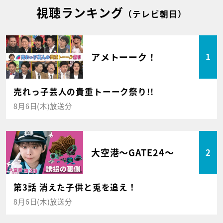
視聴ランキング
（テレビ朝日）
アメトーーク！
1
売れっ子芸人の貴重トーーク祭り!!
8月6日(木)放送分
大空港～GATE24～
2
第3話 消えた子供と兎を追え！
8月6日(木)放送分