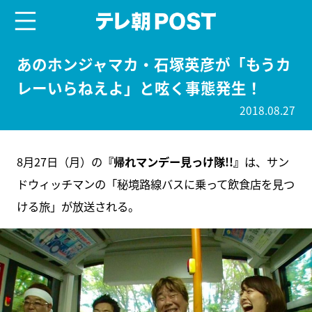
menu
テレ朝POST
あのホンジャマカ・石塚英彦が「もうカ
レーいらねえよ」と呟く事態発生！
2018.08.27
8月27日（月）の
『帰れマンデー見っけ隊!!』
は、サン
ドウィッチマンの「秘境路線バスに乗って飲食店を見つ
ける旅」が放送される。