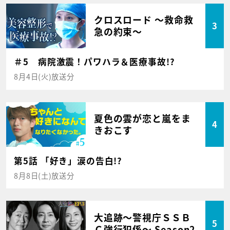
クロスロード ～救命救
3
急の約束～
＃5 病院激震！パワハラ＆医療事故!?
8月4日(火)放送分
夏色の雲が恋と嵐をま
4
きおこす
第5話 「好き」涙の告白!?
8月8日(土)放送分
大追跡～警視庁ＳＳＢ
5
Ｃ強行犯係～ Season2