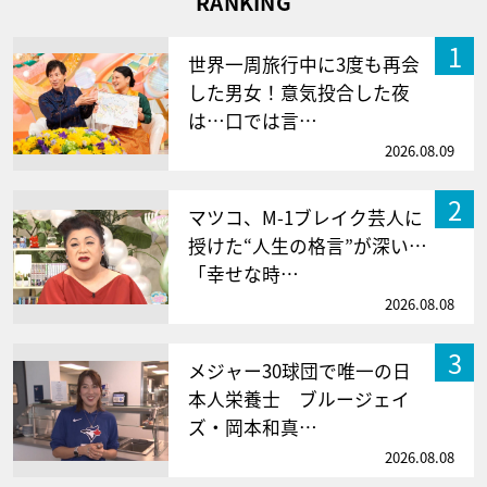
RANKING
1
世界一周旅行中に3度も再会
した男女！意気投合した夜
は…口では言…
2026.08.09
2
マツコ、M-1ブレイク芸人に
授けた“人生の格言”が深い…
「幸せな時…
2026.08.08
3
メジャー30球団で唯一の日
本人栄養士 ブルージェイ
ズ・岡本和真…
2026.08.08