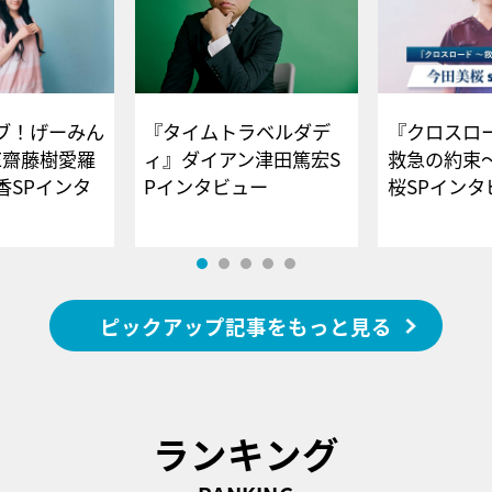
ブ！げーみん
『タイムトラベルダデ
『クロスロー
E齋藤樹愛羅
ィ』ダイアン津田篤宏S
救急の約束
香SPインタ
Pインタビュー
桜SPイ
ピックアップ記事をもっと見る
ランキング