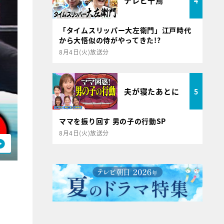
テレビ千鳥
4
「タイムスリッパー大左衛門」江戸時代
から大悟似の侍がやってきた!?
8月4日(火)放送分
夫が寝たあとに
5
ママを振り回す 男の子の行動SP
8月4日(火)放送分