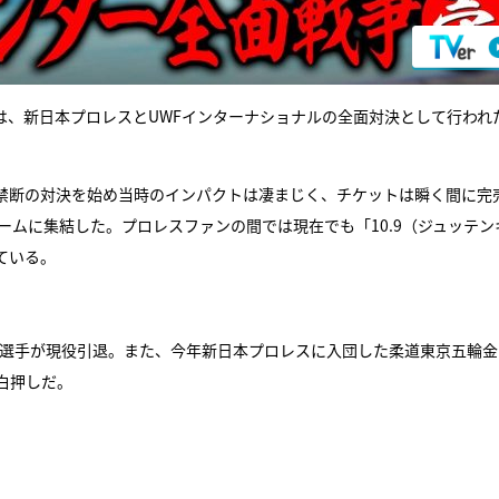
」は、新日本プロレスとUWFインターナショナルの全面対決として行われ
の禁断の対決を始め当時のインパクトは凄まじく、チケットは瞬く間に完
ドームに集結した。プロレスファンの間では現在でも「10.9（ジュッテン
ている。
至選手が現役引退。また、今年新日本プロレスに入団した柔道東京五輪金
白押しだ。