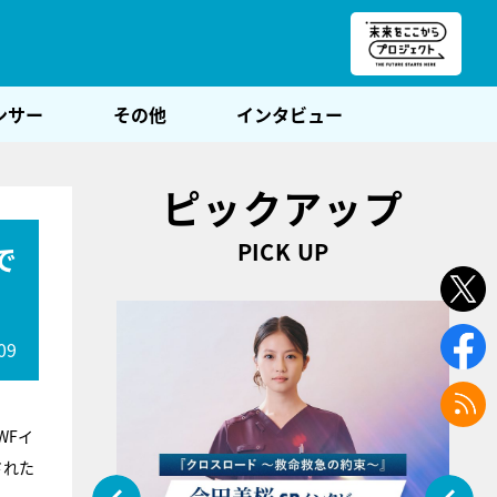
朝POST
ンサー
その他
インタビュー
ピックアップ
PICK UP
で
09
WFイ
された