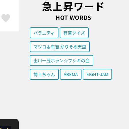
急上昇ワード
ア
はてブ
スキボタン
HOT WORDS
バラエティ
有吉クイズ
マツコ＆有吉 かりそめ天国
出川一茂ホラン☆フシギの会
博士ちゃん
ABEMA
EIGHT-JAM