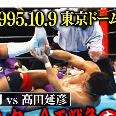
『アイ＝ラブ！げーみん
E齋藤樹愛羅＆佐々木舞
ビュー