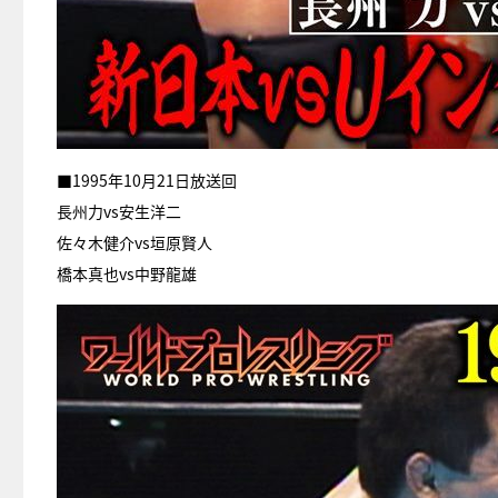
■1995年10月21日放送回
長州力vs安生洋二
佐々木健介vs垣原賢人
橋本真也vs中野龍雄