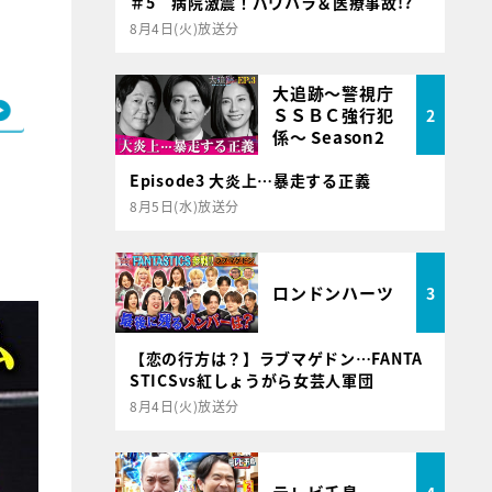
＃5 病院激震！パワハラ＆医療事故!?
8月4日(火)放送分
大追跡～警視庁
ＳＳＢＣ強行犯
2
係～ Season2
Episode3 大炎上…暴走する正義
8月5日(水)放送分
ロンドンハーツ
3
【恋の行方は？】ラブマゲドン…FANTA
STICSvs紅しょうがら女芸人軍団
8月4日(火)放送分