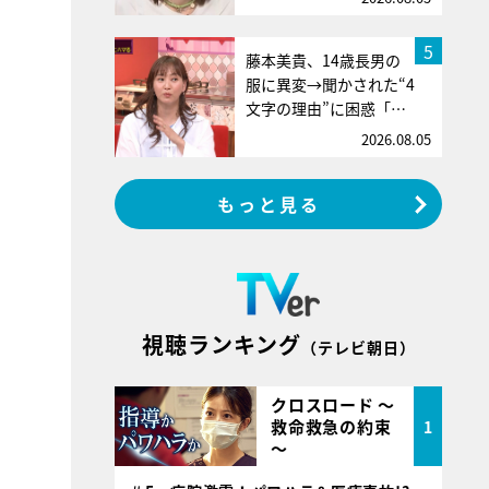
5
藤本美貴、14歳長男の
服に異変→聞かされた“4
文字の理由”に困惑「…
2026.08.05
もっと見る
視聴ランキング
（テレビ朝日）
クロスロード ～
救命救急の約束
1
～