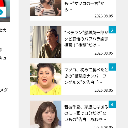
も…“マツコの一言”か
ら…
2026.08.05
2
た大
“ベテラン”船越英一郎が
クビ覚悟のパワハラ謝罪
拒否！“後輩”だけ…
売
2026.08.05
キュ
3
マツコ、初めて食べたと
きの“衝撃度ナンバーワ
ングルメ”を告白「…
メダ
2026.08.05
4
若槻千夏、家族にはある
のに…家で自分だけ“な
いもの”告白 あわや…
2026.08.05