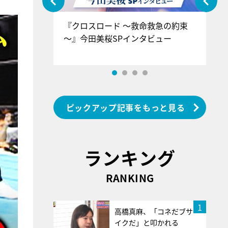
ぐ』＝LOV
『クロスロード ～救命救急の約束
『
香SPインタ
～』今田美桜SPインタビュー
ロ
ン
ピックアップ記事をもっと見る
ランキング
RANKING
1
高橋真麻、「コネだブサ
イクだ」と叩かれる