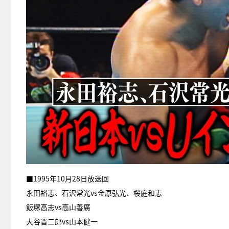
■1995年10月28日放送回
永田裕志、石沢常光vs金原弘光、桜庭和志
飯塚高志vs高山善廣
大谷晋二郎vs山本健一