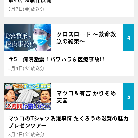
第4話 超戦慄展開
8月7日(金)放送分
クロスロード ～救命救
4
急の約束～
＃5 病院激震！パワハラ＆医療事故!?
8月4日(火)放送分
マツコ＆有吉 かりそめ
5
天国
マツコのTシャツ洗濯事情 たくろうの滋賀の魅力
プレゼンツアー
8月7日(金)放送分