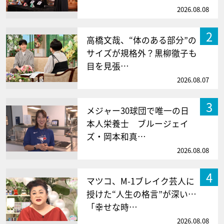
2026.08.08
2
高橋文哉、“体のある部分”の
サイズが規格外？黒柳徹子も
目を見張…
2026.08.07
3
メジャー30球団で唯一の日
本人栄養士 ブルージェイ
ズ・岡本和真…
2026.08.08
4
マツコ、M-1ブレイク芸人に
授けた“人生の格言”が深い…
「幸せな時…
2026.08.08