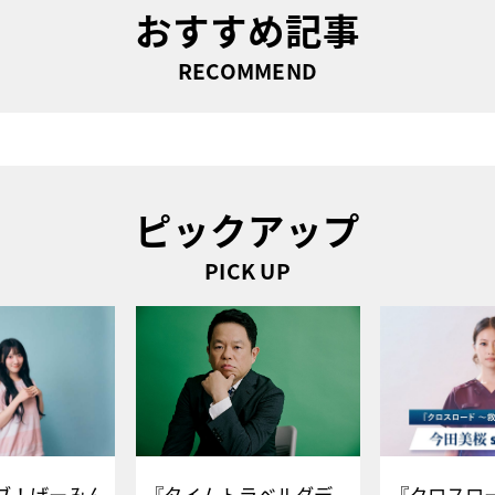
おすすめ記事
RECOMMEND
ピックアップ
PICK UP
ブ！げーみん
『タイムトラベルダデ
『クロスロー