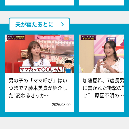
夫が寝たあとに
男の子の「ママ呼び」はい
加藤夏希、7歳長男
つまで？藤本美貴が紹介し
に書かれた衝撃の“
た“変わるきっか…
せ” 原因不明の…
2026.08.05
2