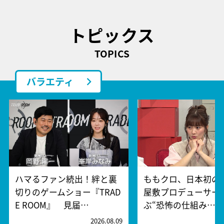
トピックス
TOPICS
バラエティ
ハマるファン続出！絆と裏
ももクロ、日本初の
切りのゲームショー『TRAD
屋敷プロデューサー
E ROOM』 見届…
ぶ“恐怖の仕組み…
2026.08.09
2