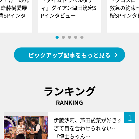
E齋藤樹愛羅
ィ』ダイアン津田篤宏S
救急の約束
香SPインタ
Pインタビュー
桜SPイ
ピックアップ記事をもっと見る
ランキング
RANKING
1
伊藤沙莉、芦田愛菜が好きす
ぎて目を合わせられない…
『博士ちゃん…