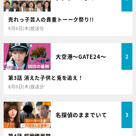
売れっ子芸人の貴重トーーク祭り!!
8月6日(木)放送分
大空港～GATE24～
2
第3話 消えた子供と兎を追え！
8月6日(木)放送分
名探偵のままでいて
3