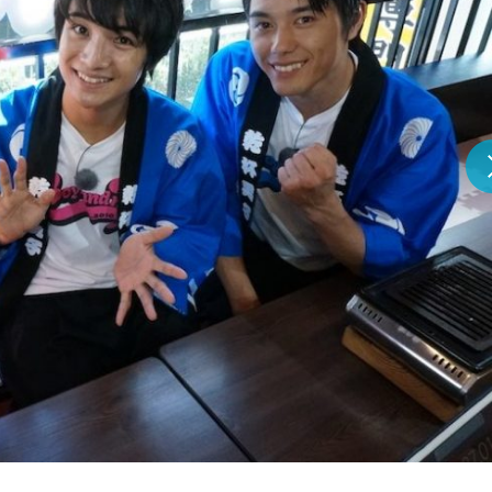
『アイ＝ラブ！げーみん
E齋藤樹愛羅＆佐々木舞
ビュー