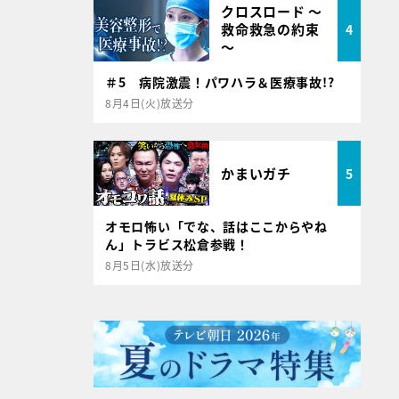
クロスロード ～
救命救急の約束
4
～
＃5 病院激震！パワハラ＆医療事故!?
8月4日(火)放送分
かまいガチ
5
オモロ怖い「でな、話はここからやね
ん」トラビス松倉参戦！
8月5日(水)放送分