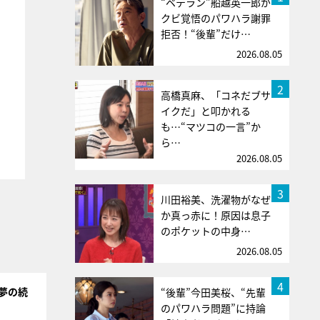
“ベテラン”船越英一郎が
クビ覚悟のパワハラ謝罪
拒否！“後輩”だけ…
2026.08.05
2
高橋真麻、「コネだブサ
イクだ」と叩かれる
も…“マツコの一言”か
ら…
2026.08.05
3
川田裕美、洗濯物がなぜ
か真っ赤に！原因は息子
のポケットの中身…
2026.08.05
4
夢の続
“後輩”今田美桜、“先輩
のパワハラ問題”に持論