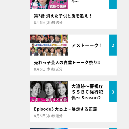
4～
第3話 消えた子供と兎を追え！
8月6日(木)放送分
アメトーーク！
2
売れっ子芸人の貴重トーーク祭り!!
8月6日(木)放送分
大追跡～警視庁
ＳＳＢＣ強行犯
3
係～ Season2
Episode3 大炎上…暴走する正義
8月5日(水)放送分