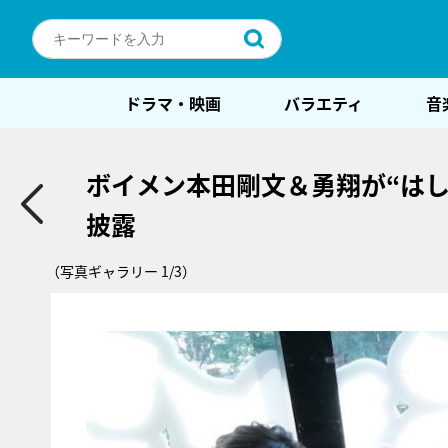
ドラマ・映画
バラエティ
音
ボイメン本田剛文＆勇翔が“は
披露
（写真ギャラリー 1/3）