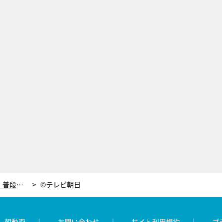
ボイメン本田剛文＆勇翔が“はしご酒”！普段は聞けないようなエピソードも披露
©テレビ朝日
レ朝動画
お問い合わせ
サイト利用規約
プ