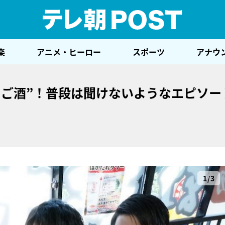
テレ
楽
アニメ・ヒーロー
スポーツ
アナウ
しご酒”！普段は聞けないようなエピソー
1/3