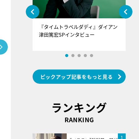
ぐ』＝LOV
『タイムトラベルダディ』ダイアン
『
香SPインタ
津田篤宏SPインタビュー
～
ピックアップ記事をもっと見る
ランキング
RANKING
1