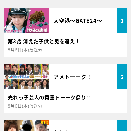
大空港～GATE24～
1
第3話 消えた子供と兎を追え！
8月6日(木)放送分
アメトーーク！
2
売れっ子芸人の貴重トーーク祭り!!
8月6日(木)放送分