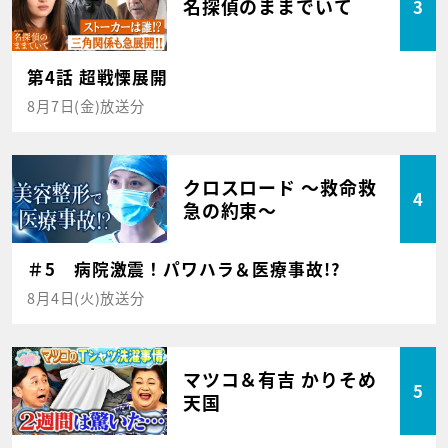
名探偵のままでいて
3
第4話 超戦慄展開
8月7日(金)放送分
クロスロード ～救命救
4
急の約束～
＃5 病院激震！パワハラ＆医療事故!?
8月4日(火)放送分
マツコ＆有吉 かりそめ
5
天国