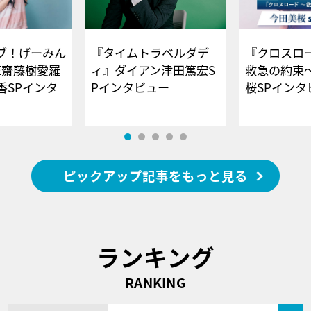
ブ！げーみん
『タイムトラベルダデ
『クロスロー
E齋藤樹愛羅
ィ』ダイアン津田篤宏S
救急の約束
香SPインタ
Pインタビュー
桜SPイ
ピックアップ記事をもっと見る
ランキング
RANKING