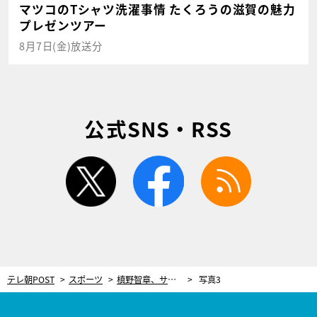
マツコのTシャツ洗濯事情 たくろうの滋賀の魅力
プレゼンツアー
8月7日(金)放送分
公式SNS・RSS
twitter
facebook
rss
テレ朝POST
スポーツ
槙野智章、サッカー界の“お金事情オフレコ話”をNGなしで告白！インセンティブ、移籍金…罰金まで
写真3