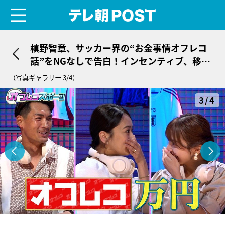
menu
テレ朝POST
槙野智章、サッカー界の“お金事情オフレコ
話”をNGなしで告白！インセンティブ、移籍
金…罰金まで
（写真ギャラリー 3/4）
3/4