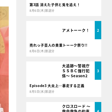
第3話 消えた子供と兎を追え！
8月6日(木)放送分
アメトーーク！
2
売れっ子芸人の貴重トーーク祭り!!
8月6日(木)放送分
大追跡～警視庁
ＳＳＢＣ強行犯
3
係～ Season2
Episode3 大炎上…暴走する正義
8月5日(水)放送分
クロスロード ～
救命救急の約束
4