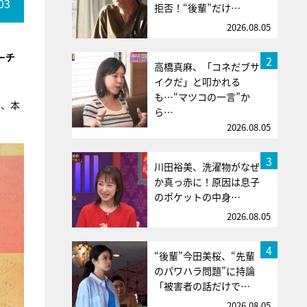
03
拒否！“後輩”だけ…
2026.08.05
ーチ
2
高橋真麻、「コネだブサ
イクだ」と叩かれる
も…“マツコの一言”か
し、本
ら…
2026.08.05
3
川田裕美、洗濯物がなぜ
か真っ赤に！原因は息子
のポケットの中身…
2026.08.05
4
“後輩”今田美桜、“先輩
のパワハラ問題”に持論
「被害者の話だけで…
2026.08.05