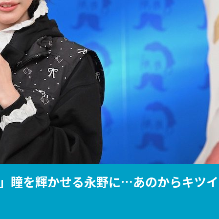
『アイ＝ラブ！げーみん
E齋藤樹愛羅＆佐々木舞
ビュー
」瞳を輝かせる永野に…あのからキツイ