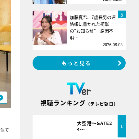
5
加藤夏希、7歳長男の連
絡帳に書かれた衝撃
の“お知らせ” 原因不
明…
2026.08.05
もっと見る
視聴ランキング
（テレビ朝日）
大空港～GATE2
1
4～
が似て