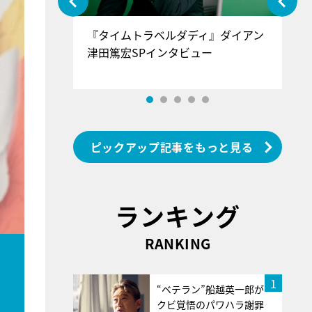
ぐ』＝LOV
『タイムトラベルダディ』ダイアン
『
香SPインタ
津田篤宏SPインタビュー
～
ピックアップ記事をもっと見る
ランキング
RANKING
1
“ベテラン”船越英一郎が
クビ覚悟のパワハラ謝罪