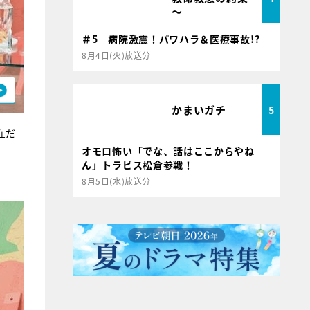
～
＃5 病院激震！パワハラ＆医療事故!?
8月4日(火)放送分
かまいガチ
5
在だ
オモロ怖い「でな、話はここからやね
ん」トラビス松倉参戦！
8月5日(水)放送分