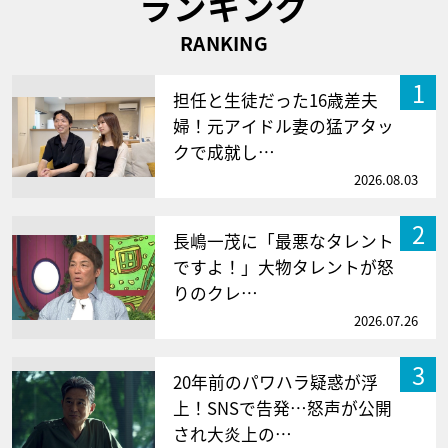
ランキング
RANKING
1
担任と生徒だった16歳差夫
婦！元アイドル妻の猛アタッ
クで成就し…
2026.08.03
2
長嶋一茂に「最悪なタレント
ですよ！」大物タレントが怒
りのクレ…
2026.07.26
3
20年前のパワハラ疑惑が浮
上！SNSで告発…怒声が公開
され大炎上の…