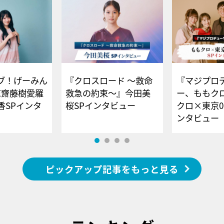
ブ！げーみん
『クロスロード ～救命
『マジプロ
E齋藤樹愛羅
救急の約束～』今田美
ー、ももク
香SPインタ
桜SPインタビュー
クロ×東京0
ンタビュー
ピックアップ記事をもっと見る